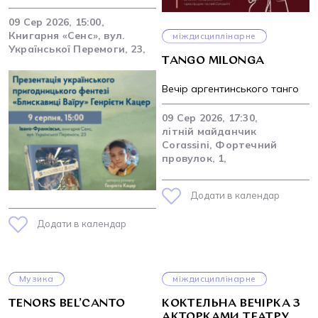
09 Сер 2026, 15:00,
Книгарня «Сенс», вул.
міждисциплінарне
Української Перемоги, 23,
TANGO MILONGA
Вечір аргентинського танго
09 Сер 2026, 17:30,
літній майданчик
Corassini, Фортечний
провулок, 1,
Додати в календар
Додати в календар
Музика
міждисциплінарне
TENORS BEL’CANTO
КОКТЕЛЬНА ВЕЧІРКА З
АКТОРКАМИ ТЕАТРУ