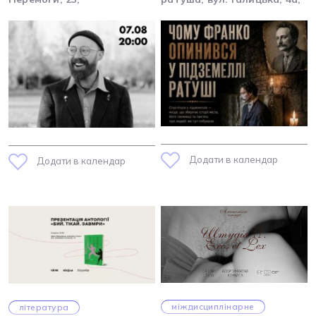
Додати в календар
Додати в календар
міждисциплінарне
література