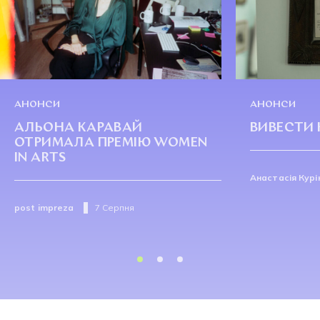
АНОНСИ
АНОНСИ
АЛЬОНА КАРАВАЙ
ВИВЕСТИ 
ОТРИМАЛА ПРЕМІЮ WOMEN
IN ARTS
Анастасія Курі
post impreza
7 Серпня