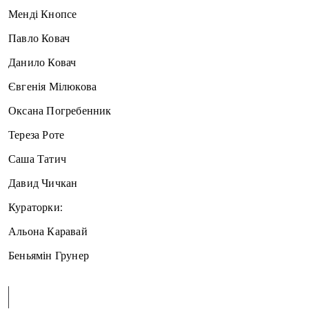
Менді Кнопсе
Павло Ковач
Данило Ковач
Євгенія Мілюкова
Оксана Погребенник
Тереза Роте
Саша Татич
Давид Чичкан
Кураторки:
Альона Каравай
Беньямін Грунер