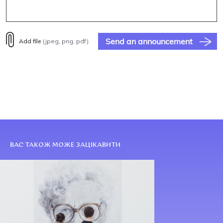
Send an announcement
Add file
(jpeg, png, pdf)
ВАС ТАКОЖ МОЖЕ ЗАЦІКАВИТИ