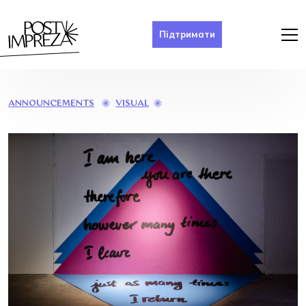
Підтримати
КУДИ
VISUAL
ANNOUNCEMENTS
ЦЕ
ВСЕ
ЙДЕ
/
WHERE
IT
ALL
GOES