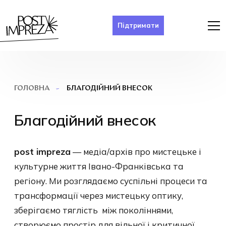
Підтримати
БЛАГОДІЙНИЙ ВНЕСОК
ГОЛОВНА
Благодійний внесок
post impreza
— медіа/архів про мистецьке і
культурне життя Івано-Франківська та
регіону. Ми
розглядаємо суспільні процеси та
трансформації через мистецьку оптику,
зберігаємо тяглість між поколіннями,
створюємо простір для вільної і критичної