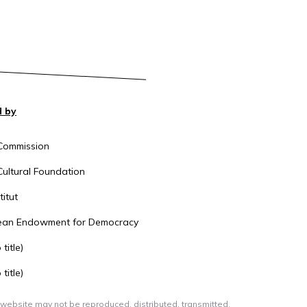
 by
Commission
ultural Foundation
itut
ean Endowment for Democracy
title)
title)
 website may not be reproduced, distributed, transmitted,