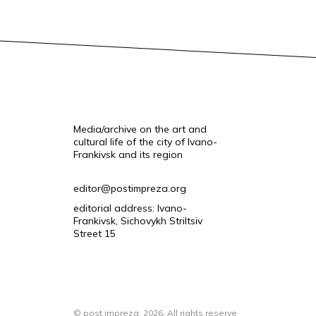
Media/archive on the art and
cultural life of the city of Ivano-
Frankivsk and its region
editor@postimpreza.org
editorial address: Ivano-
Frankivsk, Sichovykh Striltsiv
Street 15
© post impreza, 2026. All rights reserve