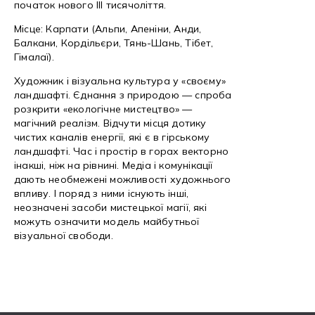
початок нового III тисячоліття.
Місце: Карпати (Альпи, Апеніни, Анди,
Балкани, Кордільєри, Тянь-Шань, Тібет,
Гімалаї).
Художник і візуальна культура у «своєму»
ландшафті. Єднання з природою — спроба
розкрити «екологічне мистецтво» —
магічний реалізм. Відчути місця дотику
чистих каналів енергії, які є в гірському
ландшафті. Час і простір в горах векторно
інакші, ніж на рівнині. Медіа і комунікації
дають необмежені можливості художнього
впливу. І поряд з ними існують інші,
неозначені засоби мистецької магії, які
можуть означити модель майбутньої
візуальної свободи.