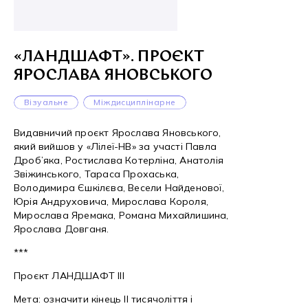
«ЛАНДШАФТ». ПРОЄКТ
ЯРОСЛАВА ЯНОВСЬКОГО
Візуальне
Міждисциплінарне
Видавничий проєкт Ярослава Яновського,
який вийшов у «Лілеї-НВ» за участі Павла
Дроб’яка, Ростислава Котерліна, Анатолія
Звіжинського, Тараса Прохаська,
Володимира Єшкілєва, Весели Найденової,
Юрія Андруховича, Мирослава Короля,
Мирослава Яремака, Романа Михайлишина,
Ярослава Довганя.
***
Проєкт ЛАНДШАФТ III
Мета: означити кінець II тисячоліття і