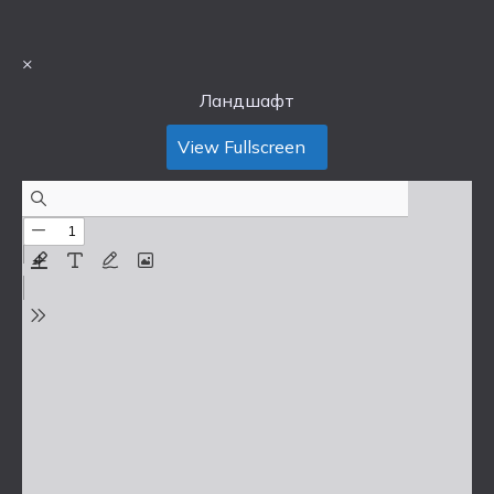
×
Ландшафт
View Fullscreen