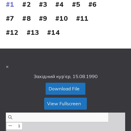
#1
#2
#3
#4
#5
#6
#7
#8
#9
#10
#11
#12
#13
#14
×
Західний кур’єр, 15.08.1990
Download File
View Fullscreen