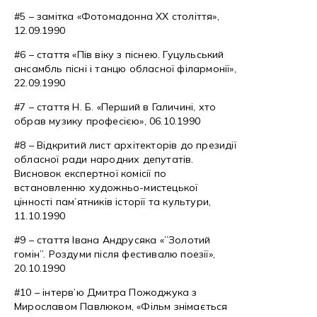
#5 – замітка «Фотомадонна ХХ століття»,
12.09.1990
#6 – стаття «Пів віку з піснею. Гуцульський
ансамбль пісні і танцю обласної філармонії»,
22.09.1990
#7 – стаття Н. Б. «Перший в Галичині, хто
обрав музику професією», 06.10.1990
#8 – Відкритий лист архітекторів до президії
обласної ради народних депутатів.
Висновок експертної комісії по
встановленню художньо-мистецької
цінності пам’ятників історії та культури,
11.10.1990
#9 – стаття Івана Андрусяка «”Золотий
гомін”. Роздуми після фестивалю поезії»,
20.10.1990
#10 – інтерв’ю Дмитра Пожоджука з
Мирославом Павлюком, «Фільм знімається