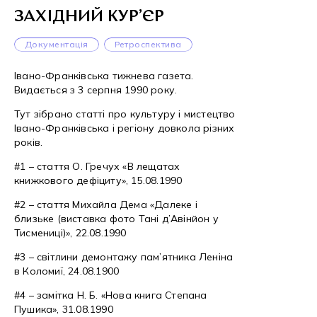
ЗАХІДНИЙ КУР’ЄР
Документація
Ретроспектива
Івано-Франківська тижнева газета.
Видається з 3 серпня 1990 року.
Тут зібрано статті про культуру і мистецтво
Івано-Франківська і регіону довкола різних
років.
#1 – стаття О. Гречух «В лещатах
книжкового дефіциту», 15.08.1990
#2 – стаття Михайла Дема «Далеке і
близьке (виставка фото Тані д’Авінйон у
Тисмениці)», 22.08.1990
#3 – світлини демонтажу пам’ятника Леніна
в Коломиї, 24.08.1900
#4 – замітка Н. Б. «Нова книга Степана
Пушика», 31.08.1990