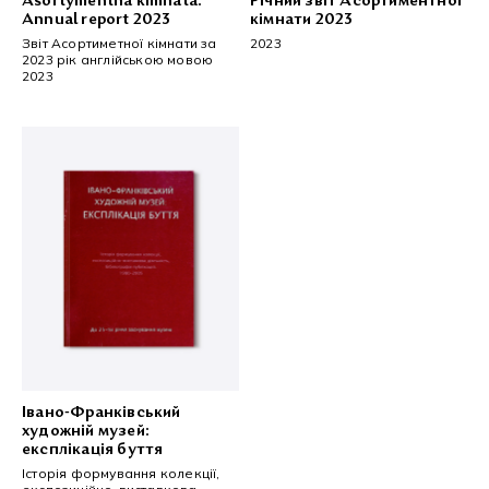
Річний звіт Асортиментної
Asortymentna kimnata.
кімнати 2023
Annual report 2023
2023
Звіт Асортиметної кімнати за
2023 рік англійською мовою
2023
Івано-Франківський
художній музей:
експлікація буття
Історія формування колекції,