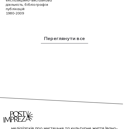
експозиційно-виставкова
діяльність, бібліографія
публікацій
1980-2009
Переглянути все
медіа/архів про мистецьке та культурне життя Івано-