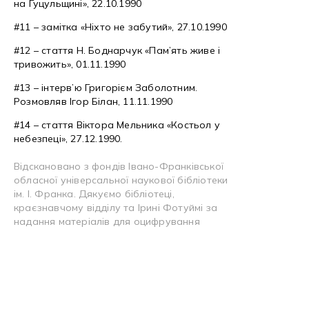
на Гуцульщині», 22.10.1990
#11 – замітка «Ніхто не забутий», 27.10.1990
#12 – стаття Н. Боднарчук «Пам’ять живе і
тривожить», 01.11.1990
#13 – інтерв’ю Григорієм Заболотним.
Розмовляв Ігор Білан, 11.11.1990
#14 – стаття Віктора Мельника «Костьол у
небезпеці», 27.12.1990.
Відскановано з фондів Івано-Франківської
обласної універсальної наукової бібліотеки
ім. І. Франка. Дякуємо бібліотеці,
краєзнавчому відділу та Ірині Фотуймі за
надання матеріалів для оцифрування