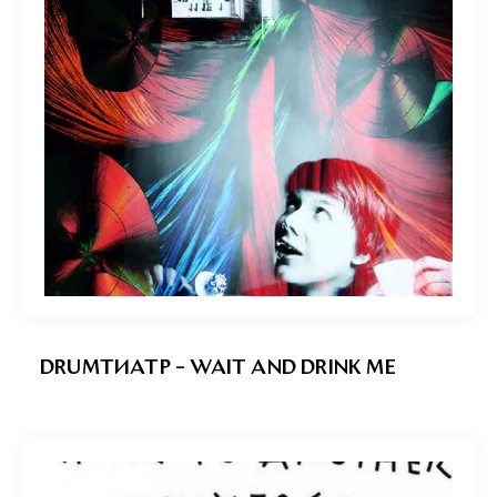
DRUMTИATP – WAIT AND DRINK ME