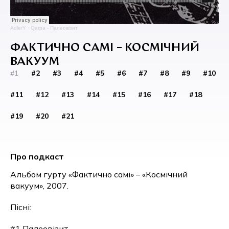
AdlerY
·
Qarpa - Палеовізит
ФАКТИЧНО САМІ – КОСМІЧНИЙ
ВАКУУМ
#1
#2
#3
#4
#5
#6
#7
#8
#9
#10
#11
#12
#13
#14
#15
#16
#17
#18
#19
#20
#21
Про подкаст
Альбом гурту «Фактично самі» – «Космічний
вакуум», 2007.
Пісні:
#1 Палеовізит