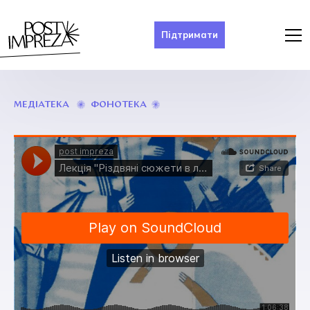
Підтримати
РІЗДВЯНІ
ФОНОТЕКА
МЕДІАТЕКА
СЮЖЕТИ
В
ЛІТЕРАТУРІ
ТА
МІСЬКИХ
ВИСТАВКАХ