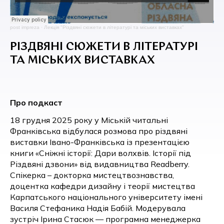
post impreza
·
Лекція "Різдвяні сюжети в літературі та міських виставках"
РІЗДВЯНІ СЮЖЕТИ В ЛІТЕРАТУРІ
ТА МІСЬКИХ ВИСТАВКАХ
Про подкаст
18 грудня 2025 року у Міській читальні
Франківська відбулася розмова про різдвяні
виставки Івано-Франківська із презентацією
книги «Сніжні історії: Дари волхвів. Історії під
Різдвяні дзвони» від видавництва Readberry.
Спікерка – докторка мистецтвознавства,
доцентка кафедри дизайну і теорії мистецтва
Карпатського національного університету імені
Василя Стефаника Надія Бабій. Модерувала
зустріч Ірина Стасюк — програмна менеджерка