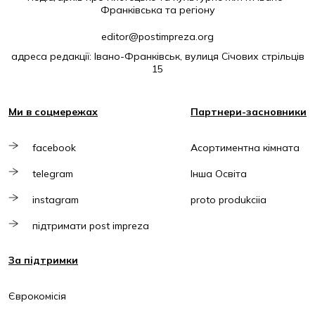
Франківська та регіону
editor@postimpreza.org
адреса редакції: Івано-Франківськ, вулиця Січових стрільців
15
Ми в соцмережах
Партнери-засновники
facebook
Асортиментна кімната
telegram
Інша Освіта
instagram
proto produkciia
підтримати post impreza
За підтримки
Єврокомісія