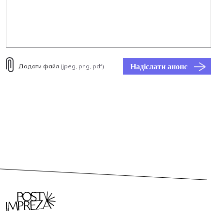
Надіслати анонс
Додати файл
(jpeg, png, pdf)