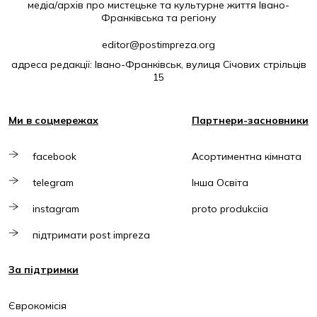
медіа/архів про мистецьке та культурне життя Івано-
Франківська та регіону
editor@postimpreza.org
адреса редакції: Івано-Франківськ, вулиця Січових стрільців
15
Ми в соцмережах
Партнери-засновники
facebook
Асортиментна кімната
telegram
Інша Освіта
instagram
proto produkciia
підтримати post impreza
За підтримки
Єврокомісія