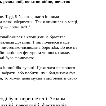
 революції, початок війни, початок
е. Тоді, 9 березня, нас з іншими
а всякі «беркути». Так я опинився в місці,
ор — прим. ред.]
.
ознайомився з хлопцями із братства
лижчими друзями. І так почалося наше
і мистецько-визвольна боротьба. Бо все це
іби націонал-футуризм чи щось схоже.
галі було фрикувато.
а інший бік вулиці. Це ж часи печерного
 забрати, або побити, ну і бандитизм був,
 я, то кожен день мусив відстоювати свою
оді були переплетені. Згодом
акцій, революцій, фестивалів.