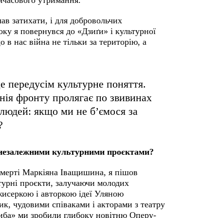
имчасового утримання.
ав затихати, і для добровольчих
оку я повернувся до «Дзиґи» і культурної
о в нас війна не тільки за територію, а
це передусім культурне поняття.
нія фронту пролягає по звивинах
 людей: якщо ми не б’ємося за
я?
 незалежними культурними проєктами?
 смерті Маркіяна Іващишина, я пішов
урні проєкти, залучаючи молодих
жисеркою і авторкою ідеї Уляною
к, чудовими співаками і акторами з театру
риба» ми зробили глибоку новітню Оперу-