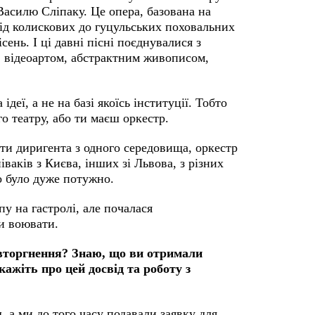
Василю Сліпаку. Це опера, базована на
від колискових до гуцульських поховальних
сень. І ці давні пісні поєднувалися з
 відеоартом, абстрактним живописом,
деї, а не на базі якоїсь інституції. Тобто
о театру, або ти маєш оркестр.
зяти диригента з одного середовища, оркестр
ваків з Києва, інших зі Львова, з різних
но було дуже потужно.
у на гастролі, але почалася
и воювати.
вторгнення? Знаю, що ви отримали
ажіть про цей досвід та роботу з
 а ми до того часу подавали заявку для