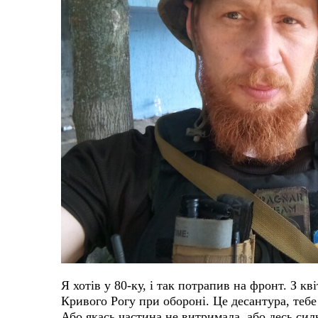
Я хотів у 80-ку, і так потрапив на фронт.
З кв
Кривого Рогу при обороні. Це десантура, тебе
Або якась частина не витримала, або десь сил