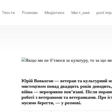
Тексти
Розмови
Медіатека
Мист_кині
post imp
Юрій Вовкогон — ветеран та культурний ме
мистецтвом понад двадцять років доводить, 
війна — нерозривно пов’язані. Після поране
роботі з ветеранами та ветеранками. Про іст
мусимо берегти, — у розмові.