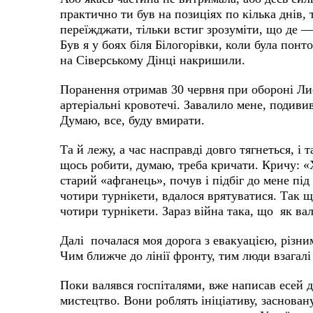
практично ти був на позиціях по кілька днів, 
переїжджати, тільки встиг зрозуміти, що де —
Був я у боях біля Білогорівки, коли була пон
на Сіверському Дінці накришили.
Поранення отримав 30 червня при обороні Лис
артеріальні кровотечі. Завалило мене, подивив
Думаю, все, буду вмирати.
Та й лежу, а час насправді довго тягнеться, і 
щось робити, думаю, треба кричати. Кричу: «
старий «афганець», почув і підбіг до мене під
чотири турнікети, вдалося врятуватися. Так щ
чотири турнікети. Зараз війна така, що як ва
Далі почалася моя дорога з евакуацією, різни
Чим ближче до лінії фронту, тим люди взагалі
Поки валявся госпіталями, вже написав есей дл
мистецтво. Вони роблять ініціативу, засновану