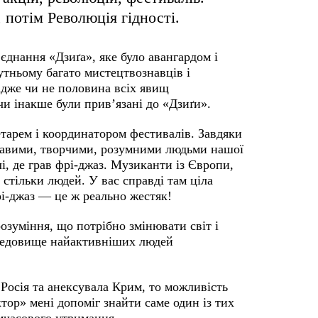
 потім Революція гідності.
єднання «Дзиґа», яке було авангардом і
тньому багато мистецтвознавців і
адже чи не половина всіх явищ
чи інакше були прив’язані до «Дзиґи».
етарем і координатором фестивалів. Завдяки
ікавими, творчими, розумними людьми нашої
і, де грав фрі-джаз. Музиканти із Європи,
 стільки людей. У вас справді там ціла
і-джаз — це ж реально жестяк!
озуміння, що потрібно змінювати світ і
ередовище найактивніших людей
 Росія та анексувала Крим, то можливість
ор» мені допоміг знайти саме один із тих