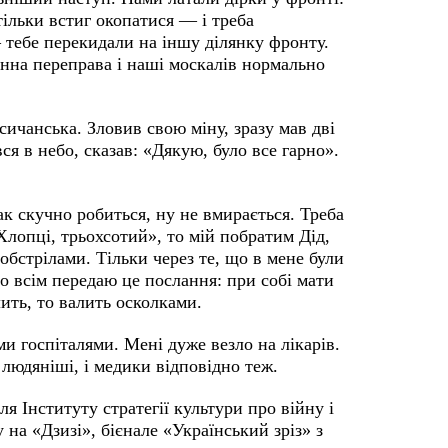
тільки встиг окопатися — і треба
 тебе перекидали на іншу ділянку фронту.
тонна переправа і наші москалів нормально
ичанська. Зловив свою міну, зразу мав дві
ся в небо, сказав: «Дякую, було все гарно».
так скучно робиться, ну не вмирається. Треба
Хлопці, трьохсотий», то мій побратим Дід,
 обстрілами. Тільки через те, що в мене були
о всім передаю це послання: при собі мати
лить, то валить осколками.
ми госпіталями. Мені дуже везло на лікарів.
 людяніші, і медики відповідно теж.
я Інституту стратегії культури про війну і
 на «Дзизі», бієнале «Український зріз» з