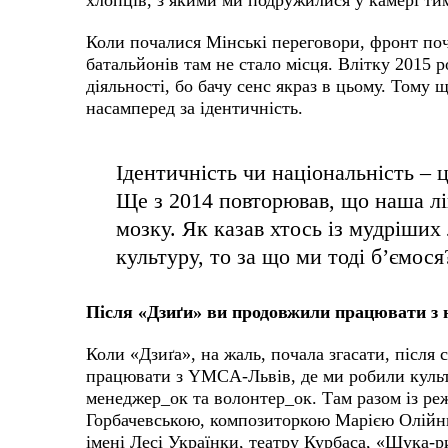
хлопців, з якими ми подружилися у камері т
Коли почалися Мінські переговори, фронт поч
батальйонів там не стало місця. Влітку 2015 р
діяльності, бо бачу сенс якраз в цьому. Тому щ
насамперед за ідентичність.
Ідентичність чи національність – 
Ще з 2014 повторював, що наша лі
мозку. Як казав хтось із мудріших
культуру, то за що ми тоді б’ємос
Після «Дзиґи» ви продовжили працювати з
Коли «Дзиґа», на жаль, почала згасати, після
працювати з YMCA-Львів, де ми робили культ
менеджер_ок та волонтер_ок. Там разом із ре
Горбачевською, композиторкою Марією Олійни
імені Лесі Українки, театру Курбаса, «Щука-