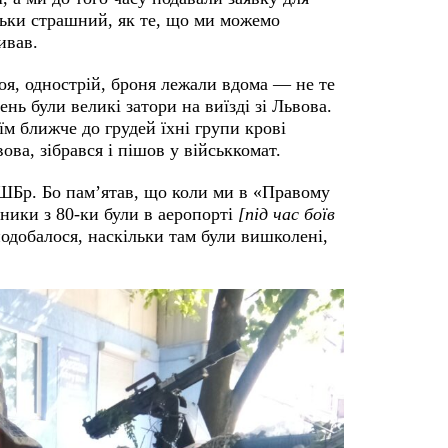
ільки страшний, як те, що ми можемо
живав.
оя, однострій, броня лежали вдома — не те
ень були великі затори на виїзді зі Львова.
їм ближче до грудей їхні групи крові
ова, зібрався і пішов у військкомат.
ШБр. Бо пам’ятав, що коли ми в «Правому
тники з 80-ки були в аеропорті
[під час боїв
 подобалося, наскільки там були вишколені,