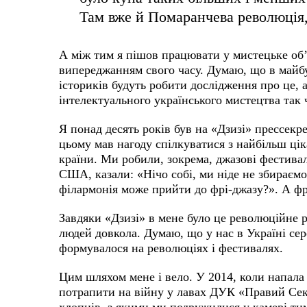
Там вже й Помаранчева революція,
А між тим я пішов працювати у мистецьке об’
випереджанням свого часу. Думаю, що в майбу
істориків будуть робити дослідження про це, 
інтелектуального українського мистецтва так 
Я понад десять років був на «Дзизі» прессекр
цьому мав нагоду спілкуватися з найбільш ц
країни. Ми робили, зокрема, джазові фестивал
США, казали: «Нічо собі, ми ніде не збираємо
філармонія може прийти до фрі-джазу?». А фр
Завдяки «Дзизі» в мене було це революційне р
людей довкола. Думаю, що у нас в Україні с
формувалося на революціях і фестивалях.
Цим шляхом мене і вело. У 2014, коли напала
потрапити на війну у лавах ДУК «Правий Сект