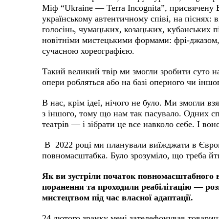
Міф “Ukraine — Terra Incognita”, присвячену 
українському автентичному співі, на піснях: 
голосінь, чумацьких, козацьких, кубанських пі
новітніми мистецькими формами: фрі-джазом,
сучасною хореографією.
Такий великий твір ми змогли зробити суто на і
опери робляться або на базі оперного чи іншог
В нас, крім ідеї, нічого не було. Ми змогли в
з іншого, тому що нам так пасувало. Одних спі
театрів — і зібрати це все навколо себе. І во
В 2022 році ми планували виїжджати в Європ
повномасштабка. Було зрозуміло, що треба йт
Як ви зустріли початок повномасштабного 
поранення та проходили реабілітацію — розк
мистецтвом під час власної адаптації.
24 лютого зранку мені зателефонував товариш,