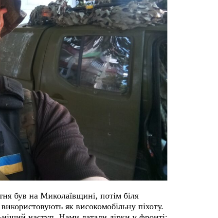
ітня був на Миколаївщині, потім біля
 використовують як високомобільну піхоту.
ьніший наступ. Нами латали дірки у фронті: