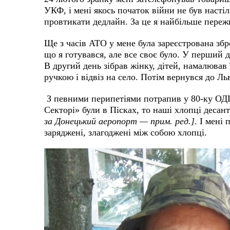
УКФ, і мені якось початок війни не був наст
провтикати дедлайн. За це я найбільше пере
Ще з часів АТО у мене була зареєстрована збр
що я готувався, але все своє було. У перший д
В другий день зібрав жінку, дітей, намалював 
ручкою і відвіз на село. Потім вернувся до Льв
З певними перипетіями потрапив у 80-ку ОД
Секторі» були в Пісках, то наші хлопці десан
за Донецький аеропорт — прим. ред.]
. І мені
заряджені, злагоджені між собою хлопці.