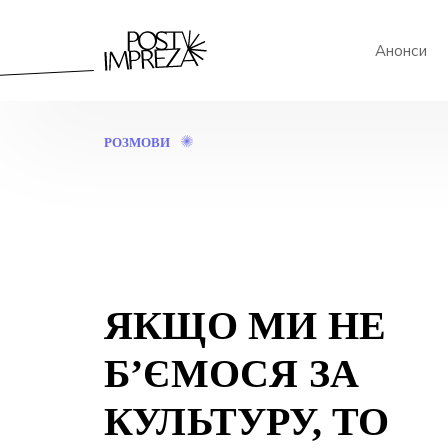
Анонси
ЯКЩО
РОЗМОВИ
МИ
НЕ
Б’ЄМОСЯ
ЗА
КУЛЬТУРУ,
ТО
ЗА
ЩО
ЯКЩО МИ НЕ
МИ
ТОДІ
Б’ЄМОСЯ?
Б’ЄМОСЯ ЗА
КУЛЬТУРУ, ТО