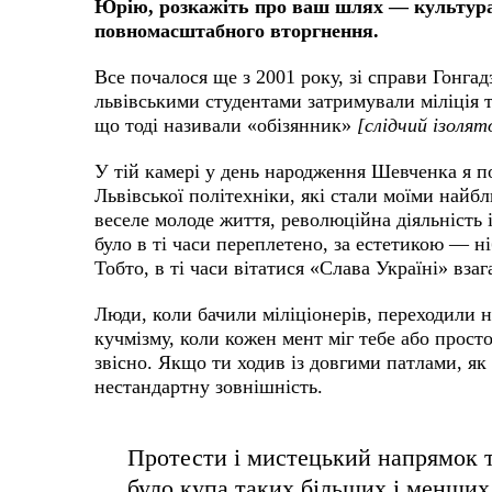
Юрію, розкажіть про ваш шлях — культура,
повномасштабного вторгнення.
Все почалося ще з 2001 року, зі справи Гонгадз
львівськими студентами затримували міліція т
що тоді називали «обізянник»
[слідчий ізолят
У тій камері у день народження Шевченка я п
Львівської політехніки, які стали моїми найб
веселе молоде життя, революційна діяльність 
було в ті часи переплетено, за естетикою — н
Тобто, в ті часи вітатися «Слава Україні» вза
Люди, коли бачили міліціонерів, переходили н
кучмізму, коли кожен мент міг тебе або просто
звісно. Якщо ти ходив із довгими патлами, як
нестандартну зовнішність.
Протести і мистецький напрямок т
було купа таких більших і менших 