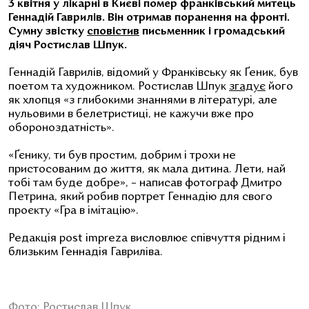
3 квітня у лікарні в Києві помер франківський митець
Геннадій Гаврилів. Він отримав поранення на фронті.
Сумну звістку
сповістив
письменник і громадський
діяч Ростислав Шпук.
Геннадій Гаврилів, відомий у Франківську як Ґеник, був
поетом та художником. Ростислав Шпук
згадує
його
як хлопця «з глибокими знаннями в літературі, але
нульовими в белетристиці, не кажучи вже про
обороноздатність».
«Ґєнику, ти був простим, добрим і трохи не
пристосованим до життя, як мала дитина. Лети, най
тобі там буде добре», – написав фотограф Дмитро
Петрина, який робив портрет Геннадію для свого
проєкту «Гра в імітацію».
Редакція post impreza висловлює співчуття рідним і
близьким Геннадія Гавриліва.
Фото: Ростислав Шпук