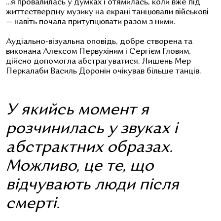
…я провалилась у думках і отямилась, коли вже під
життєствердну музику на екрані танцювали військові
— навіть почала притупцювати разом з ними.
Аудіально-візуальна оповідь, добре створена та
виконана Алексом Первухіним і Сергієм Гловим,
дійсно допомогла абстрагуватися. Лишень Мер
Перкалаби Василь Доронін очікував більше танців.
У якийсь момент я
розчинилась у звуках і
абстрактних образах.
Можливо, це те, що
відчувають люди після
смерті.