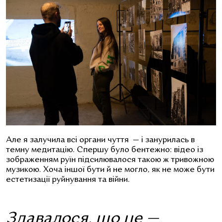
Але я залучила всі органи чуття — і занурилась в
темну медитацію. Спершу було бентежно: відео із
зображенням руїн підсилювалося такою ж тривожною
музикою. Хоча іншої бути й не могло, як не може бути
естетизації руйнування та війни.
Здавалося, що це —