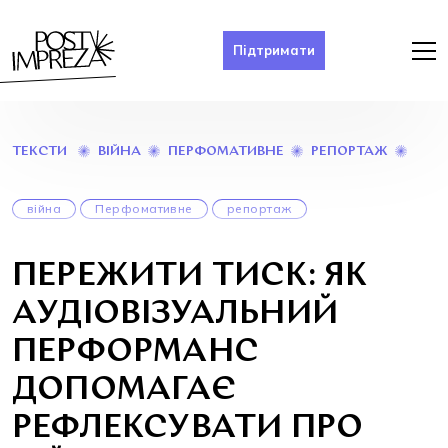
Підтримати
ПЕР
ВІЙНА
ПЕРФОМАТИВНЕ
РЕПОРТАЖ
ТЕКСТИ
ТИСК
ЯК
АУДІ
війна
Перфомативне
репортаж
ПЕР
ДОП
РЕФЛ
ПЕРЕЖИТИ ТИСК: ЯК
ПРО
ВІЙН
АУДІОВІЗУАЛЬНИЙ
ПЕРФОРМАНС
ДОПОМАГАЄ
РЕФЛЕКСУВАТИ ПРО