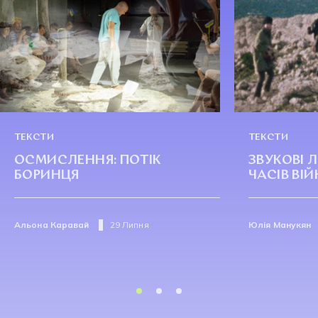
ТЕКСТИ
ТЕКСТИ
ОСМИСЛЕННЯ: ПОТІК
ЗВУКОВІ
БОРИНЦЯ
ЧАСІВ ВІ
Альона Каравай
29 Липня
Юлія Манукян