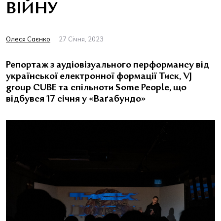
ВІЙНУ
Олеся Саєнко
27 Січня, 2023
Репортаж з аудіовізуального перформансу від
української електронної формації Тиск, VJ
group CUBE та спільноти Some People, що
відбувся 17 січня у «Ваґабундо»