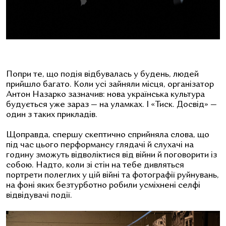
Попри те, що подія відбувалась у будень, людей
прийшло багато. Коли усі зайняли місця, організатор
Антон Назарко зазначив: нова українська культура
будується уже зараз — на уламках. І «Тиск. Досвід» —
один з таких прикладів.
Щоправда, спершу скептично сприйняла слова, що
під час цього перформансу глядачі й слухачі на
годину зможуть відволіктися від війни й поговорити із
собою. Надто, коли зі стін на тебе дивляться
портрети полеглих у цій війні та фотографії руйнувань,
на фоні яких безтурботно робили усміхнені селфі
відвідувачі події.