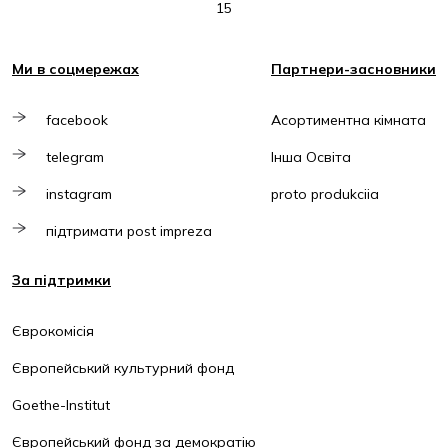
15
Ми в соцмережах
Партнери-засновники
facebook
Асортиментна кімната
telegram
Інша Освіта
instagram
proto produkciia
підтримати post impreza
За підтримки
Єврокомісія
Європейський культурний фонд
Goethe-Institut
Європейський фонд за демократію