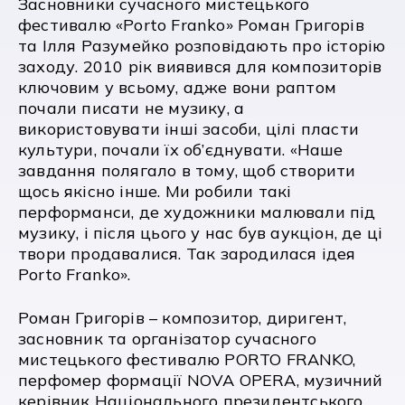
Засновники сучасного мистецького
фестивалю «Porto Franko» Роман Григорів
та Ілля Разумейко розповідають про історію
заходу. 2010 рік виявився для композиторів
ключовим у всьому, адже вони раптом
почали писати не музику, а
використовувати інші засоби, цілі пласти
культури, почали їх об’єднувати. «Наше
завдання полягало в тому, щоб створити
щось якісно інше. Ми робили такі
перформанси, де художники малювали під
музику, і після цього у нас був аукціон, де ці
твори продавалися. Так зародилася ідея
Porto Franko».
Роман Григорів – композитор, диригент,
засновник та організатор сучасного
мистецького фестивалю PORTO FRANKO,
перфомер формації NOVA OPERA, музичний
керівник Національного президентського