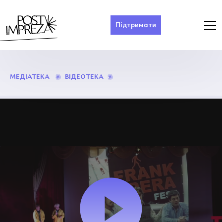
Підтримати
«АРТ-
ВІДЕОТЕКА
МЕДІАТЕКА
МЕНЕДЖМЕНТ
ЯК
СОЦІАЛЬНА
КОМПОЗИЦІЯ»
|
РОМАН
ГРИГОРІВ
&
ІЛЛЯ
РАЗУМЕЙКО
|
TEDXIVANOFRANKIVSK