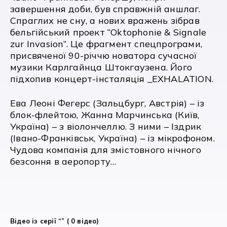
завершення доби, був справжній аншлаг.
Спраглих не сну, а нових вражень зібрав
бельгійський проект “Oktophonie & Signale
zur Invasion”. Це фрагмент спецпрограми,
присвяченої 90-річчю новатора сучасної
музики Карлгайнца Штокгаузена. Його
підхопив концерт-інсталяція _EXHALATION.
Ева Леоні Фегерс (Зальцбург, Австрія) – із
блок-флейтою, Жанна Марчинська (Київ,
Україна) – з віолончеллю. З ними – Іздрик
(Івано-Франківськ, Україна) – із мікрофоном.
Чудова компанія для змістовного нічного
безсоння в аеропорту…
Відео із серії “” ( 0 відео)