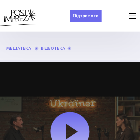
Підтримати
ІНТЕРВ’Ю
ВІДЕОТЕКА
МЕДІАТЕКА
З
ЮРІЄМ
АНДРУХОВИЧЕМ