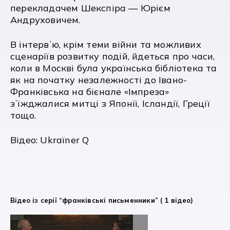
перекладачем Шекспіра — Юрієм
Андруховичем.
В інтервʼю, крім теми війни та можливих
сценаріїв розвитку подій, йдеться про часи,
коли в Москві була українська бібліотека та
як на початку незалежності до Івано-
Франківська на бієнале «Імпреза»
зʼїжджалися митці з Японії, Ісландії, Греції
тощо.
Відео:
Ukraїner Q
Відео із серії “франківські письменники” ( 1 відео)