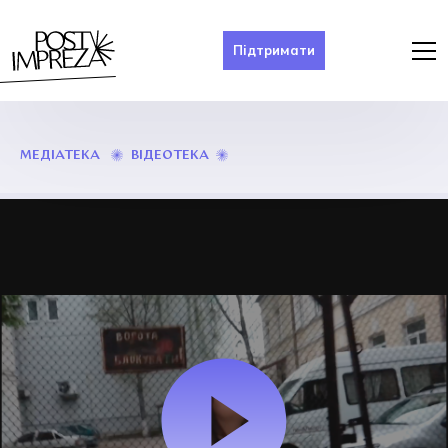
Підтримати
ORBAHOSA
ВІДЕОТЕКА
МЕДІАТЕКА
UND
ҐЄНЕК
–
Я
ЗАКОХАЛАСЬ
В
МІЛІЦІОНЕРА