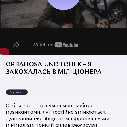
ORBAHOSA UND ҐЄНЕК – Я
ЗАКОХАЛАСЬ В МІЛІЦІОНЕРА
Музика
Орбахоса — це суміш монокабаре з
музикантами, які постійно змінюються.
Душевний ексгібіціонізм і франківський
мінімалізм, тонкий сплав режисури,