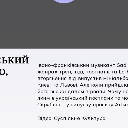
НСЬКИЙ
Івано-франківський музикант Sad N
О,
жанрах треп, інді, постпанк та Lo
вторгнення від випустив мініальб
Києві та Львові. Але коли прийшл
його зі скандалом зірвали. Чому н
яким є український постпанк та чо
Скрябіна – у випуску проєкту Artи
Відео: Суспільне Культура