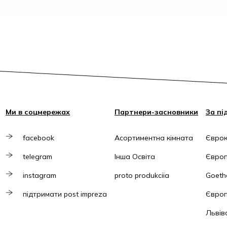
Ми в соцмережах
Партнери-засновники
За пі
facebook
Асортиментна кімната
Єврок
telegram
Інша Освіта
Європ
instagram
proto produkciia
Goethe
підтримати post impreza
Європ
Львів