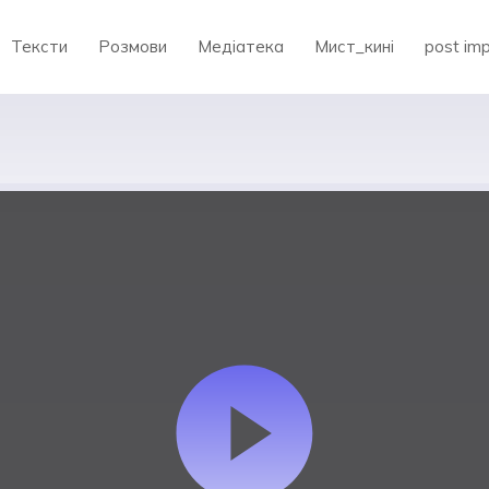
Тексти
Розмови
Медіатека
Мист_кині
post im