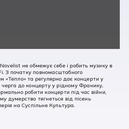
ovelist не обмежує себе і робить музику в
-Fi. З початку повномасштабного
ом «Тепло» та регулярно дає концерти у
а черга до концерту у рідному Франику,
ормально робити концерти під час війни,
му думерство тягнеться від пісень
лерія на Суспільне Культура.