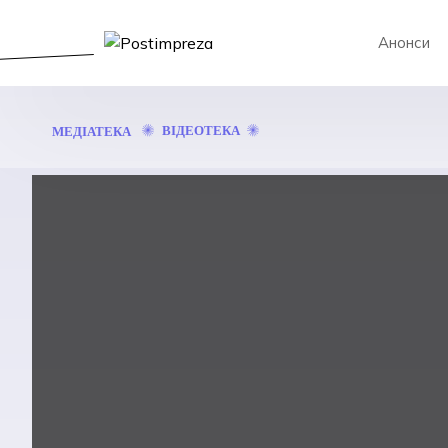
Анонси
SAD
ВІДЕОТЕКА
МЕДІАТЕКА
NOVELIST:
УКРАЇНСЬКИЙ
ПОСТПАНК,
ДУМЕРСТВО,
КОХАННЯ
ТА
ЗІРВАНИЙ
КОНЦЕРТ
У
ФРАНИКУ
|
ARTИЛЕРІЯ
2