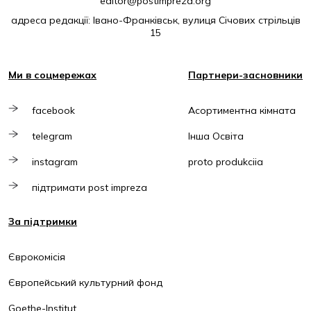
editor@postimpreza.org
адреса редакції: Івано-Франківськ, вулиця Січових стрільців
15
Ми в соцмережах
Партнери-засновники
facebook
Асортиментна кімната
telegram
Інша Освіта
instagram
proto produkciia
підтримати post impreza
За підтримки
Єврокомісія
Європейський культурний фонд
Goethe-Institut