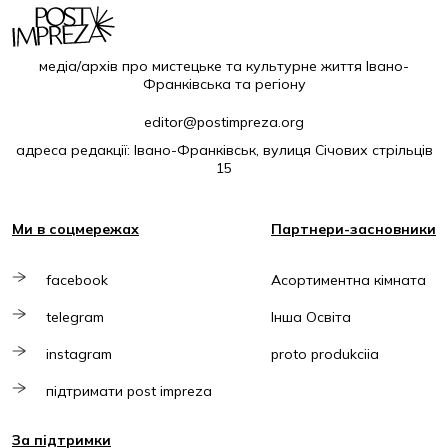
медіа/архів про мистецьке та культурне життя Івано-
Франківська та регіону
editor@postimpreza.org
адреса редакції: Івано-Франківськ, вулиця Січових стрільців
15
Ми в соцмережах
Партнери-засновники
facebook
Асортиментна кімната
telegram
Інша Освіта
instagram
proto produkciia
підтримати post impreza
За підтримки