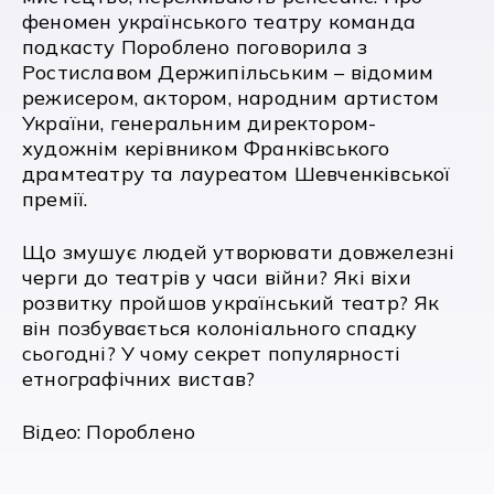
феномен українського театру команда
подкасту Пороблено поговорила з
Ростиславом Держипільським – відомим
режисером, актором, народним артистом
України, генеральним директором-
художнім керівником Франківського
драмтеатру та лауреатом Шевченківської
премії.
Що змушує людей утворювати довжелезні
черги до театрів у часи війни? Які віхи
розвитку пройшов український театр? Як
він позбувається колоніального спадку
сьогодні? У чому секрет популярності
етнографічних вистав?
Відео:
Пороблено