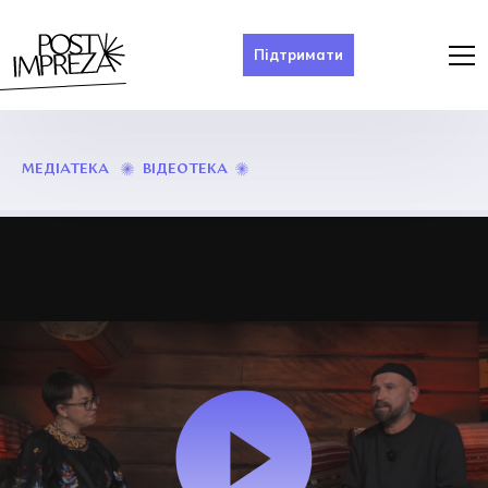
Підтримати
ТЕАТР
ВІДЕОТЕКА
МЕДІАТЕКА
ЯК
НОВИЙ
ТРЕНД
І
КОЛЕКТИВНА
ТЕРАПІЯ.
ПОЯСНЮЄ
РОСТИСЛАВ
ДЕРЖИПІЛЬСЬКИЙ