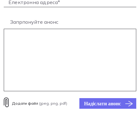
Запрпонуйте анонс
Надіслати анонс
Додати файл
(jpeg, png, pdf)