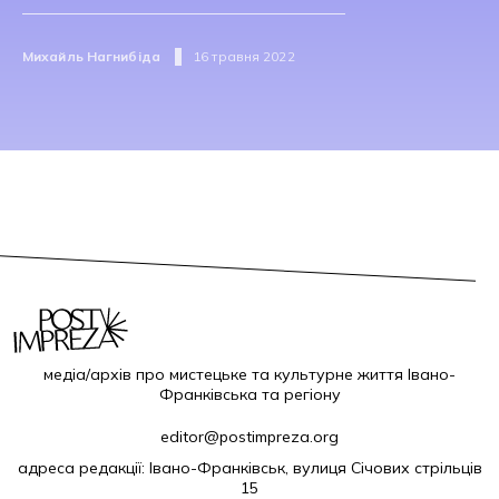
Михайль Нагнибіда
16 травня 2022
медіа/архів про мистецьке та культурне життя Івано-
Франківська та регіону
editor@postimpreza.org
адреса редакції: Івано-Франківськ, вулиця Січових стрільців
15