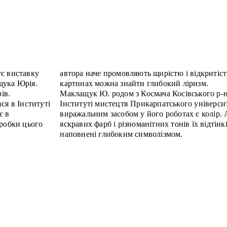
ує виставку
автора наче промовляють щирістю і відкритіс
щука Юрія.
картинах можна знайти глибокий ліризм.
ів.
Маклащук Ю. родом з Космача Косівського р-н
ся в Інституті
Інституті мистецтв Прикарпатського універс
є в
виражальним засобом у його роботах є колір. 
оробки цього
яскравих фарб і різноманітних тонів їх відтін
наповнені глибоким символізмом.