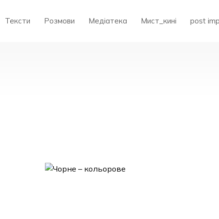
Тексти
Розмови
Медіатека
Мист_кині
post im