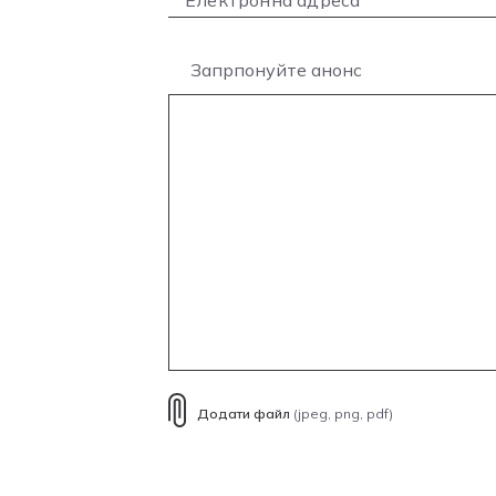
Запрпонуйте анонс
Додати файл
(jpeg, png, pdf)