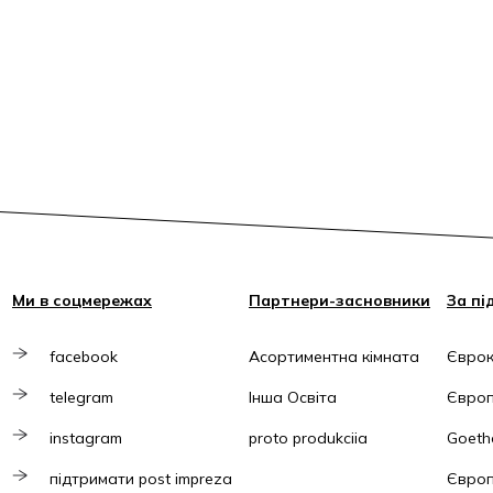
Ми в соцмережах
Партнери-засновники
За пі
facebook
Асортиментна кімната
Єврок
telegram
Інша Освіта
Європ
instagram
proto produkciia
Goethe
підтримати post impreza
Європ