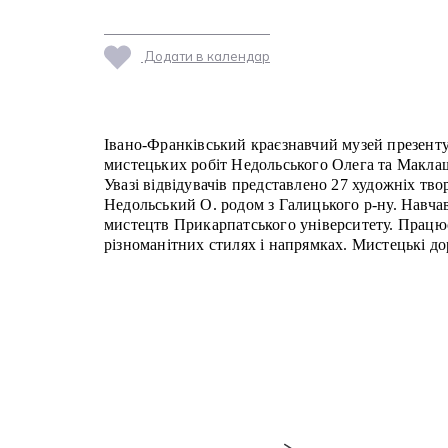
Додати в календар
Івано-Франківський краєзнавчий музей презент
мистецьких робіт Недольського Олега та Макла
Увазі відвідувачів представлено 27 художніх твор
Недольський О. родом з Галицького р-ну. Навчав
мистецтв Прикарпатського університету. Працю
різноманітних стилях і напрямках. Мистецькі д