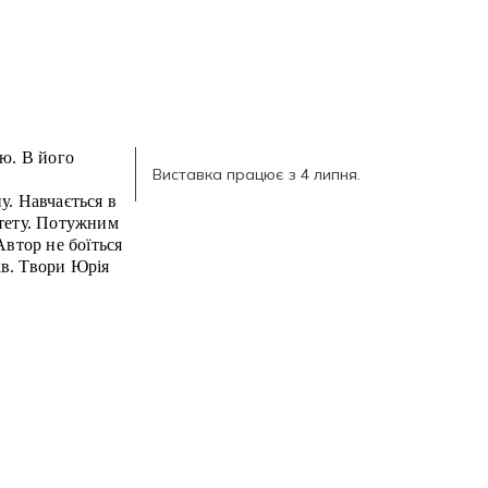
тю. В його
Виставка працює з 4 липня.
у. Навчається в
итету. Потужним
Автор не боїться
ків. Твори Юрія