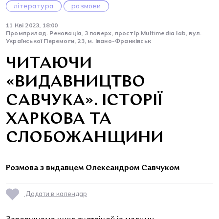
література
розмови
11 Кві 2023, 18:00
Промприлад. Реновація, 3 поверх, простір Multimedia lab, вул.
Української Перемоги, 23, м. Івано-Франківськ
ЧИТАЮЧИ
«ВИДАВНИЦТВО
САВЧУКА». ІСТОРІЇ
ХАРКОВА ТА
СЛОБОЖАНЩИНИ
Розмова з видавцем Олександром Савчуком
Додати в календар