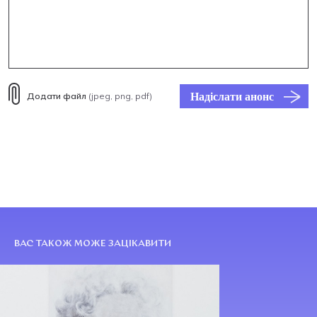
Надіслати анонс
Додати файл
(jpeg, png, pdf)
ВАС ТАКОЖ МОЖЕ ЗАЦІКАВИТИ