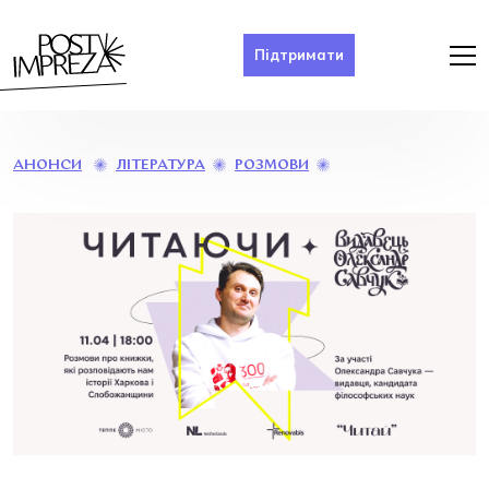
Підтримати
ЧИТАЮЧИ
ЛІТЕРАТУРА
РОЗМОВИ
АНОНСИ
«ВИДАВНИЦТВО
САВЧУКА».
ІСТОРІЇ
ХАРКОВА
ТА
СЛОБОЖАНЩИНИ