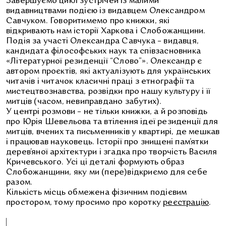
Завершуємо цикл зустрічей із малими
видавництвами подією із видавцем Олександром
Савчуком. Говоритимемо про книжки, які
відкривають нам історії Харкова і Слобожанщини.
Подія за участі Олександра Савчука – видавця,
кандидата філософських наук та співзасновника
«Літературної резиденції “Слово”». Олександр є
автором проєктів, які актуалізують для українських
читачів і читачок класичні праці з етнографії та
мистецтвознавства, розвідки про нашу культуру і її
митців (часом, невиправдано забутих).
У центрі розмови – не тільки книжки, а й розповідь
про Юрія Шевельова та втілення ідеї резиденції для
митців, вчених та письменників у квартирі, де мешкав
і працював науковець. Історії про знищені пам’ятки
дерев’яної архітектури і згадка про творчість Василя
Кричевського. Усі ці деталі формують образ
Слобожанщини, яку ми (пере)відкриємо для себе
разом.
Кількість місць обмежена фізичним подієвим
простором, тому просимо про коротку
реєстрацію
.