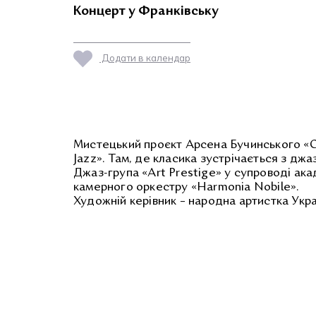
Концерт у Франківську
Додати в календар
Мистецький проєкт Арсена Бучинського «C
Jazz». Там, де класика зустрічається з джа
Джаз-група «Art Prestige» у супроводі ак
камерного оркестру «Harmonia Nobile».
Художній керівник – народна артистка Укр