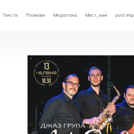
Тексти
Розмови
Медіатека
Мист_кині
post imp