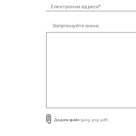
Запрпонуйте анонс
Додати файл
(jpeg, png, pdf)