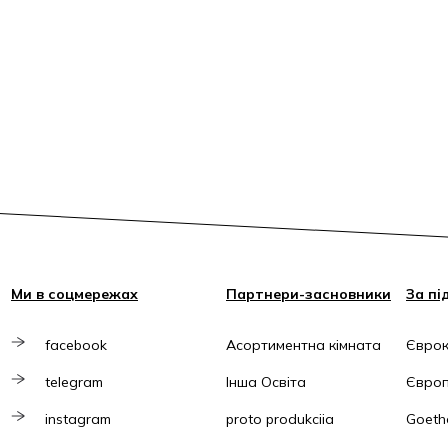
Ми в соцмережах
Партнери-засновники
За пі
facebook
Асортиментна кімната
Єврок
telegram
Інша Освіта
Європ
instagram
proto produkciia
Goethe