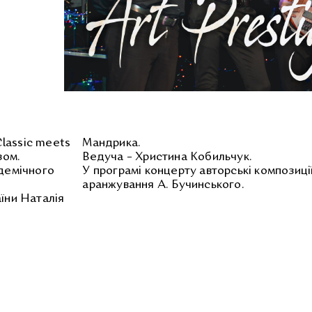
lassic meets
Мандрика.
зом.
Ведуча – Христина Кобильчук.
адемічного
У програмі концерту авторські композиції
аранжування А. Бучинського.
аїни Наталія