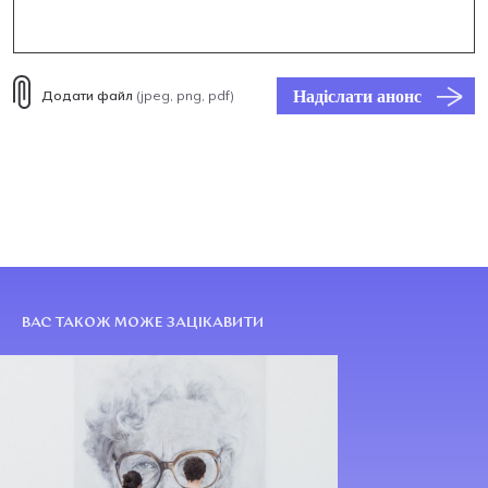
Надіслати анонс
Додати файл
(jpeg, png, pdf)
ВАС ТАКОЖ МОЖЕ ЗАЦІКАВИТИ