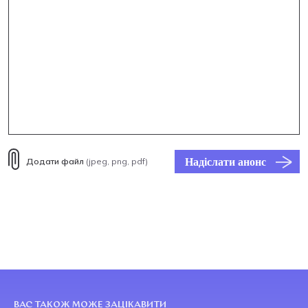
Надіслати анонс
Додати файл
(jpeg, png, pdf)
ВАС ТАКОЖ МОЖЕ ЗАЦІКАВИТИ