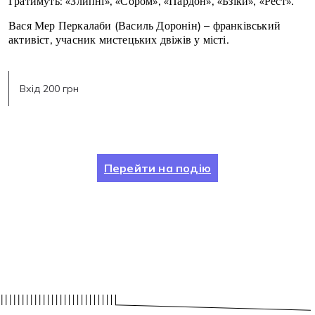
Гратимуть: «Злипні», «Сором», «Пардон», «Бзіки», «Рест».
Вася Мер Перкалаби (Василь Доронін) – франківський
активіст, учасник мистецьких двіжів у місті.
Вхід 200 грн
Перейти на подію