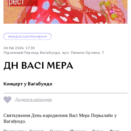
міждисциплінарне
04 Кві 2026, 17:30
Підземний Перехід Ваґабундо, вул. Пилипа Орлика, 7
ДН ВАСІ МЕРА
Концерт у Ваґабундо
Додати в календар
Святкування День народження Васі Мера Перкалаби у
Ваґабундо.