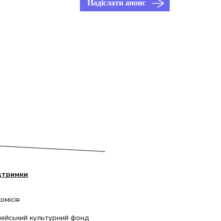
Надіслати анонс
дтримки
омісія
ейський культурний фонд