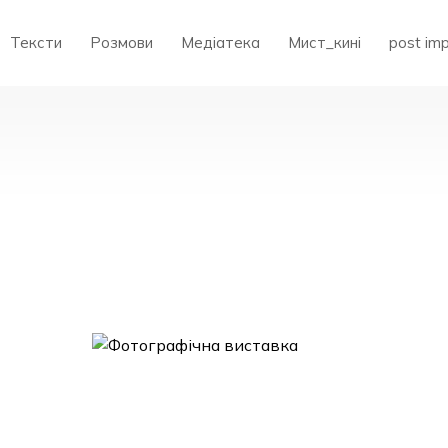
Тексти
Розмови
Медіатека
Мист_кині
post im