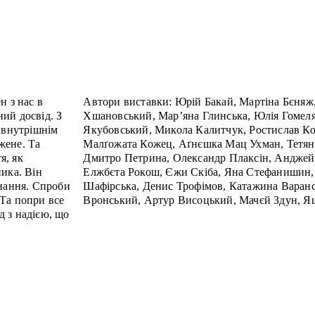
н з нас в
Автори виставки: Юрій Бакай, Мартіна Бєняж
ий досвід. З
Хшановський, Мар’яна Глинська, Юлія Гомеля
з внутрішнім
Якубовський, Микола Калитчук, Ростислав Ко
жене. Та
Малґожата Кожец, Аґнєшка Мац Ухман, Тетян
я, як
Дмитро Петрина, Олександр Плаксін, Анджей
ика. Він
Елжбєта Рокош, Єжи Скіба, Яна Стефанишин
знання. Спроби
Шафірська, Денис Трофімов, Катажина Варан
Та попри все
Вронський, Артур Висоцький, Мачєй Здун, Я
 з надією, що