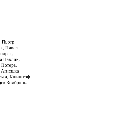
, Пьотр
к, Павел
ндрат,
а Павлик,
 Потера,
, Аґнєшка
ська, Кшиштоф
цек Зембронь.