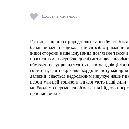
Додати в календар
Границі – це про природу людського буття. Коже
більш чи менш радикальний спосіб отримав певн
іншої сторони наше існування пов‘язане також 
прагненням і потребою досвідчити щось необме
обмеження супроводжують нас в мандрівці житт
горизонт, який окреслює кордони світу мандрівн
далекий, здається недосяжним і звужує наше пі
перетнути цей горизонт вичерпують наші сили. 
ми бажаємо перемогти обмеження і йдемо вперед
це в нас вийде.