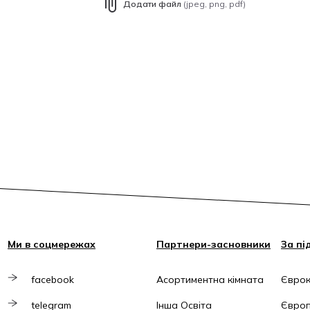
Додати файл
(jpeg, png, pdf)
Ми в соцмережах
Партнери-засновники
За пі
facebook
Асортиментна кімната
Єврок
telegram
Інша Освіта
Європ