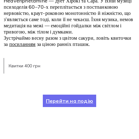
Heavenphetamine — дует Хірокі та Сара. У їхній музиці
психоделія 60–70-х переплітається з постпанковою
нервовістю, краут-роковою монотонністю й ніжністю, що
з’являється саме тоді, коли її не чекаєш. Їхня музика, немов
медитація на межі — емоційні гойдалки між світлом і
тривогою, між тілом і думками.
Зустрічаймо весну разом з цвітом сакури, ловіть квиточки
за
посиланням
за ціною ранніх пташок.
Квитки 400 грн
Перейти на подію