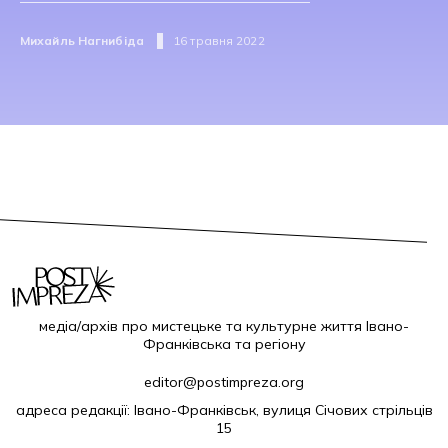
Михайль Нагнибіда
16 травня 2022
медіа/архів про мистецьке та культурне життя Івано-
Франківська та регіону
editor@postimpreza.org
адреса редакції: Івано-Франківськ, вулиця Січових стрільців
15