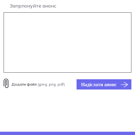
Запрпонуйте анонс
Надіслати анонс
Додати файл
(jpeg, png, pdf)