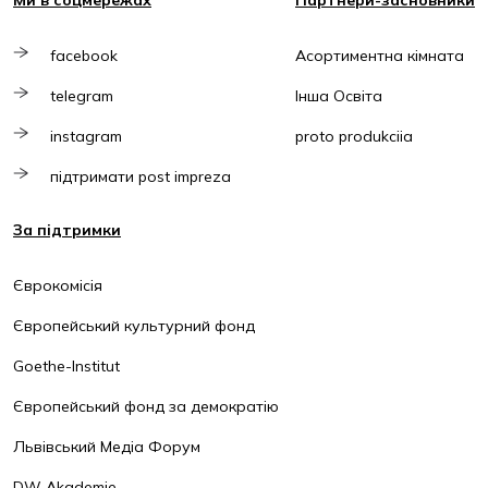
Ми в соцмережах
Партнери-засновники
facebook
Асортиментна кімната
telegram
Інша Освіта
instagram
proto produkciia
підтримати post impreza
За підтримки
Єврокомісія
Європейський культурний фонд
Goethe-Institut
Європейський фонд за демократію
Львівський Медіа Форум
DW Akademie