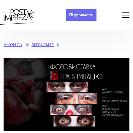
Підтримати
«ГРА
ВІЗУАЛЬНЕ
АНОНСИ
В
ІМІТАЦІЮ»