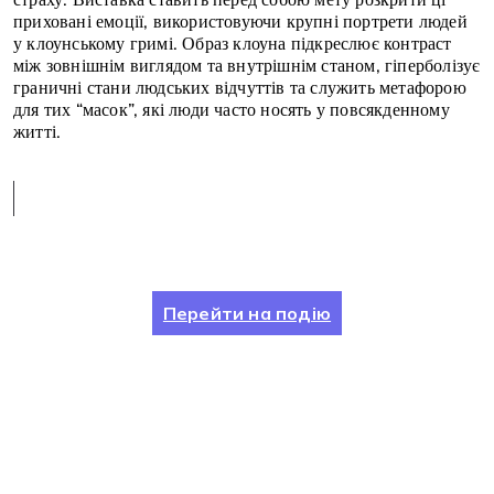
приховані емоції, використовуючи крупні портрети людей
у клоунському гримі. Образ клоуна підкреслює контраст
між зовнішнім виглядом та внутрішнім станом, гіперболізує
граничні стани людських відчуттів та служить метафорою
для тих “масок”, які люди часто носять у повсякденному
житті.
Перейти на подію