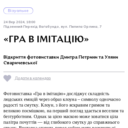
Візуальне
24 Вер 2024, 18:00
Підземний Перехід Ваґабундо, вул. Пилипа Орлика, 7
«ГРА В ІМІТАЦІЮ»
Відкриття фотовиставки Дмитра Петрини та Уляни
Сваричевської
Додати в календар
Фотовиставка «Гра в імітацію» досліджує складність
людських емоцій через образ клоуна – символу одночасно
радості та смутку. Клоун, з його яскравим гримом та
великою посмішкою, на перший погляд здається веселим та
безтурботним. Однак за цією маскою може ховатися ціла
палітра почуттів — від глибокого смутку до справжнього
страху. Виставка ставить перед собою мету розкрити ці