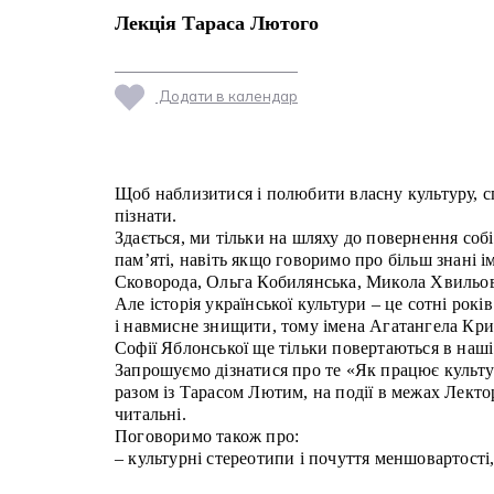
Лекція Тараса Лютого
Додати в календар
Щоб наблизитися і полюбити власну культуру, сп
пізнати.
Здається, ми тільки на шляху до повернення собі
пам’яті, навіть якщо говоримо про більш знані і
Сковорода, Ольга Кобилянська, Микола Хвиль
Але історія української культури – це сотні рокі
і навмисне знищити, тому імена Агатангела Кр
Софії Яблонської ще тільки повертаються в наші
Запрошуємо дізнатися про те «Як працює культу
разом із Тарасом Лютим, на події в межах Лекто
читальні.
Поговоримо також про:
– культурні стереотипи і почуття меншовартості,