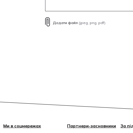
Додати файл
(jpeg, png, pdf)
Ми в соцмережах
Партнери-засновники
За пі