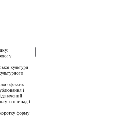
ику;
рою: у
ської культури –
 культурного
ілософських
ублювання і
ідзначений
ьтура принад і
 коротку форму