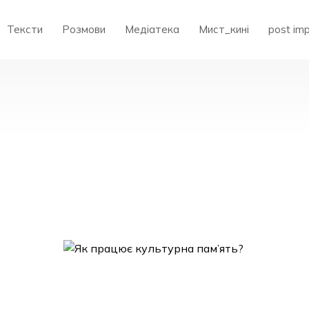
Тексти
Розмови
Медіатека
Мист_кині
post im