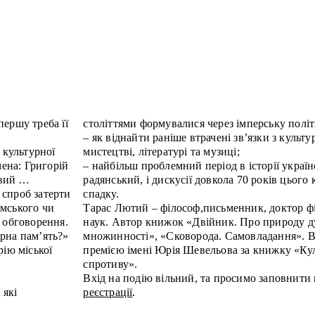
ершу треба її
століттями формувалися через імперську політ
– як віднайти раніше втрачені зв’язки з культу
 культурної
мистецтві, літературі та музиці;
мена: Григорій
– найбільш проблемний період в історії україн
овий …
радянський, і дискусії довкола 70 років цього
в спроб затерти
спадку.
имського чи
Тарас Лютий – філософ,письменник, доктор ф
 обговорення.
наук. Автор книжок «Двійник. Про природу д
рна пам’ять?»
множинності», «Сковорода. Самовладання». В
рію міської
премією імені Юрія Шевельова за книжку «Кул
спротиву».
Вхід на подію вільний, та просимо заповнити
 які
реєстрації
.