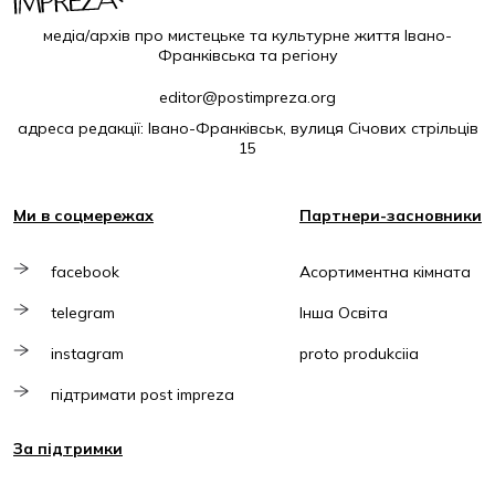
медіа/архів про мистецьке та культурне життя Івано-
Франківська та регіону
editor@postimpreza.org
адреса редакції: Івано-Франківськ, вулиця Січових стрільців
15
Ми в соцмережах
Партнери-засновники
facebook
Асортиментна кімната
telegram
Інша Освіта
instagram
proto produkciia
підтримати post impreza
За підтримки