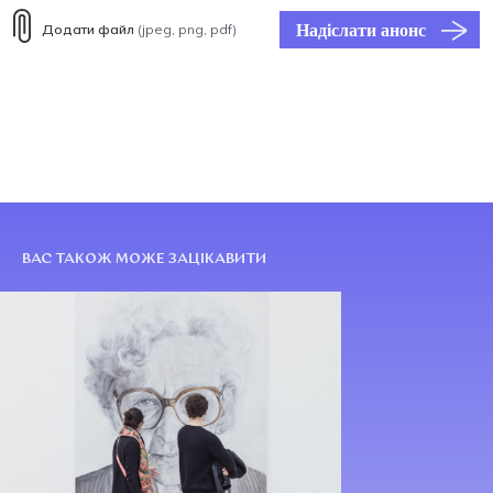
Надіслати анонс
Додати файл
(jpeg, png, pdf)
ВАС ТАКОЖ МОЖЕ ЗАЦІКАВИТИ