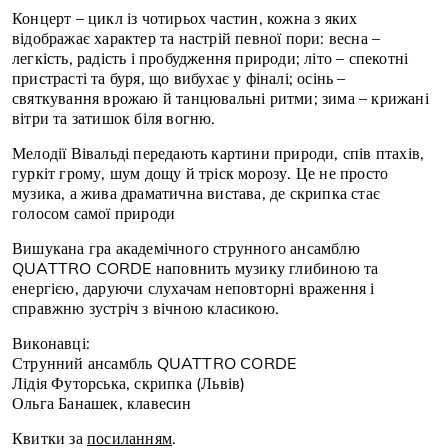
Концерт – цикл із чотирьох частин, кожна з яких
відображає характер та настрій певної пори: весна –
легкість, радість і пробудження природи; літо – спекотні
пристрасті та буря, що вибухає у фіналі; осінь –
святкування врожаю й танцювальні ритми; зима – крижані
вітри та затишок біля вогню.
Мелодії Вівальді передають картини природи, спів птахів,
гуркіт грому, шум дощу й тріск морозу. Це не просто
музика, а жива драматична вистава, де скрипка стає
голосом самої природи
Вишукана гра академічного струнного ансамблю
QUATTRO CORDE наповнить музику глибиною та
енергією, даруючи слухачам неповторні враження і
справжню зустріч з вічною класикою.
Виконавці:
Струнний ансамбль QUATTRO CORDE
Лідія Футорська, скрипка (Львів)
Ольга Банашек, клавесин
Квитки за
посиланням
.