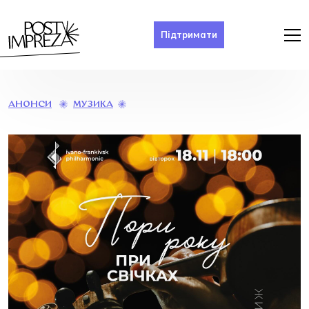
Підтримати
КЛАСИКА
МУЗИКА
АНОНСИ
ПРИ
СВІЧКАХ
|
ПОРИ
РОКУ
|
QUATTRO
CORDE