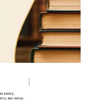
ою книгу,
ста, яке читає.