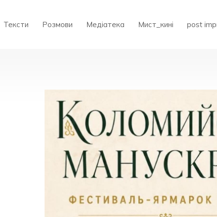
Тексти
Розмови
Медіатека
Мист_кині
post imp