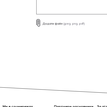
Додати файл
(jpeg, png, pdf)
Ми в соцмережах
Партнери-засновники
За пі