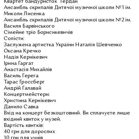
Квартет бандуристок “Ґердан”
Ансамбль скрипалів Дитячої музичної школи №1 ім.
Миколи Лисенка
Ансамбль скрипалів Дитячої музичної школи №2 ім.
Василя Барвінського
Сімейне тріо Борисикевичів
Солісти:
Заслужена артистка України Наталія Шевченко
Оксана Кречко
Надія Кернікевич
Ірина Гаргат
Анастасія Михайлів
Василь Герега
Тарас Гроссберг
Андрій Галавай
Концертмейстери:
Христина Кернікевич
Данило Савка
Вхід на концерт безкоштовний. Ви сплачуєте лише
вхідний квиток у музей.
Вартість квитків:
40 грн для дорослих
10 грн для учнів