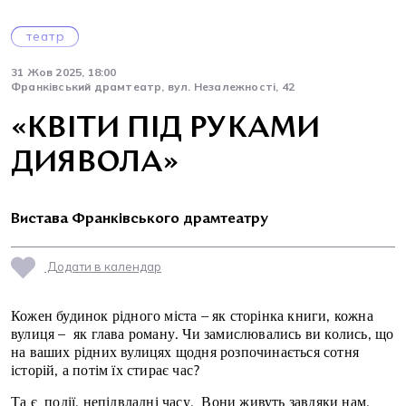
театр
31 Жов 2025, 18:00
Франківський драмтеатр, вул. Незалежності, 42
«КВІТИ ПІД РУКАМИ
ДИЯВОЛА»
Вистава Франківського драмтеатру
Додати в календар
Кожен будинок рідного міста – як сторінка книги, кожна
вулиця – як глава роману. Чи замислювались ви колись, що
на ваших рідних вулицях щодня розпочинається сотня
історій, а потім їх стирає час?
Та є події, непідвладні часу. Вони живуть завдяки нам,