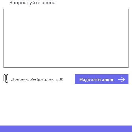
Запрпонуйте анонс
Надіслати анонс
Додати файл
(jpeg, png, pdf)