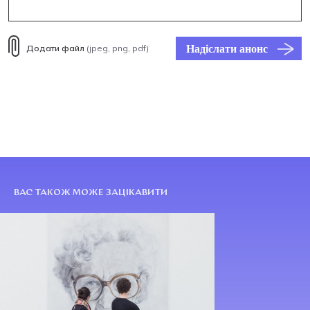
Надіслати анонс
Додати файл
(jpeg, png, pdf)
ВАС ТАКОЖ МОЖЕ ЗАЦІКАВИТИ