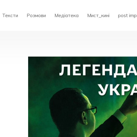
Тексти
Розмови
Медіатека
Мист_кині
post imp