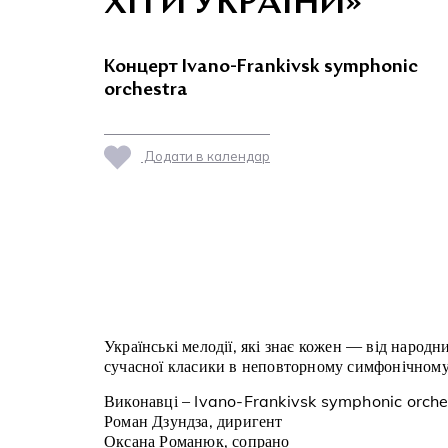
ХІТИ УКРАЇНИ»
Концерт Ivano-Frankivsk symphonic
orchestra
Додати в календар
Українські мелодії, які знає кожен — від народн
сучасної класики в неповторному симфонічному
Виконавці – Ivano-Frankivsk symphonic orche
Роман Дзундза, диригент
Оксана Романюк, сопрано