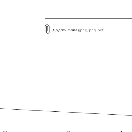
Додати файл
(jpeg, png, pdf)