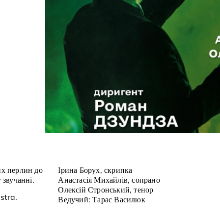
их перлин до
Ірина Борух, скрипка
 звучанні.
Анастасія Михайлів, сопрано
Олексій Стронський, тенор
stra.
Ведучий: Тарас Василюк