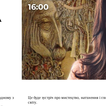
А
одному з
Це буде зустріч про мистецтво, натхнення і гл
світу.