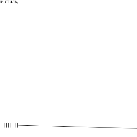
й стиль,
.