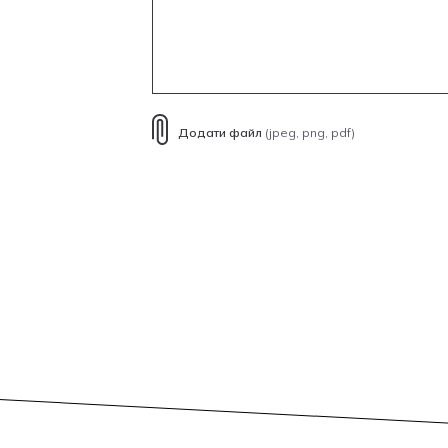
Додати файл
(jpeg, png, pdf)