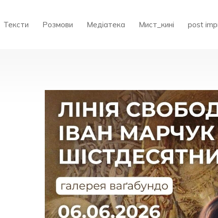
Тексти
Розмови
Медіатека
Мист_кині
post imp