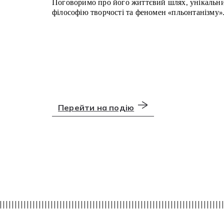
Поговоримо про його життєвий шлях, унікальни
філософію творчості та феномен «пльонтанізму»
Перейти на подію