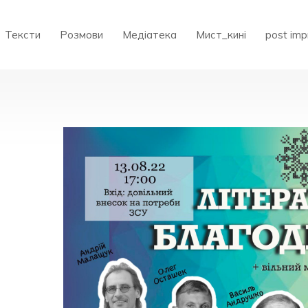
Тексти
Розмови
Медіатека
Мист_кині
post imp