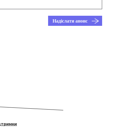
Надіслати анонс
дтримки