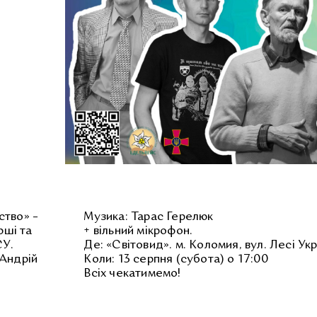
ство» –
Музика: Тарас Герелюк
рші та
+ вільний мікрофон.
СУ.
Де: «Світовид». м. Коломия, вул. Лесі Укр
 Андрій
Коли: 13 серпня (субота) о 17:00
Всіх чекатимемо!