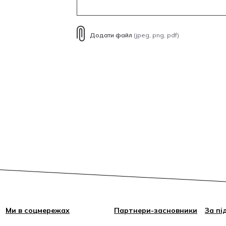
Додати файл
(jpeg, png, pdf)
Ми в соцмережах
Партнери-засновники
За пі