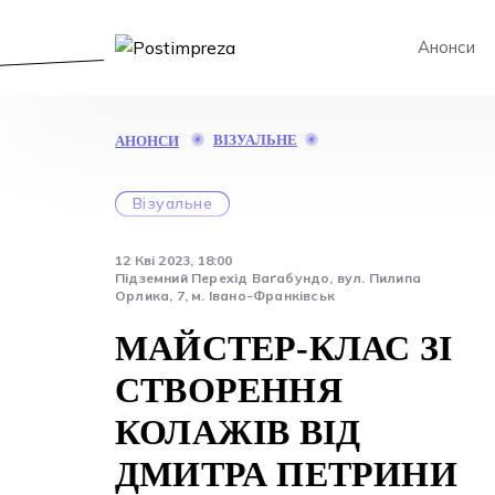
Анонси
МАЙСТЕР-
ВІЗУАЛЬНЕ
АНОНСИ
КЛАС
ЗІ
СТВОРЕННЯ
Візуальне
КОЛАЖІВ
ВІД
12 Кві 2023, 18:00
ДМИТРА
Підземний Перехід Ваґабундо, вул. Пилипа
ПЕТРИНИ
Орлика, 7, м. Івано-Франківськ
МАЙСТЕР-КЛАС ЗІ
СТВОРЕННЯ
КОЛАЖІВ ВІД
ДМИТРА ПЕТРИНИ