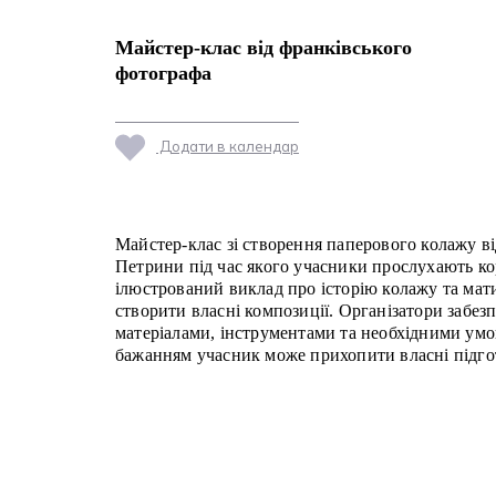
Майстер-клас від франківського
фотографа
Додати в календар
Майстер-клас зі створення паперового колажу в
матеріали – журнали, газети, вирізки, зручні ножиці
Петрини під час якого учасники прослухають к
бажанням учасників роботи можуть взяти участі у кол
ілюстрований виклад про історію колажу та мат
створити власні композиції. Організатори забез
матеріалами, інструментами та необхідними умо
бажанням учасник може прихопити власні підго