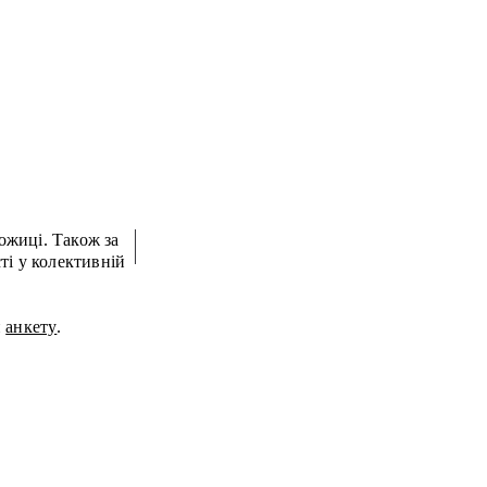
и
анкету
.