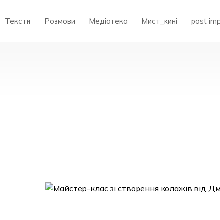
Тексти
Розмови
Медіатека
Мист_кині
post im