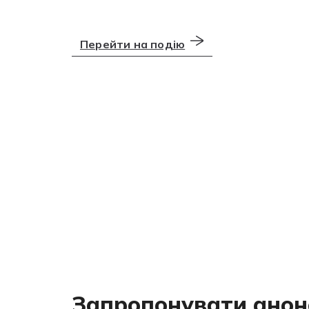
Перейти на подію
Запропонувати анон