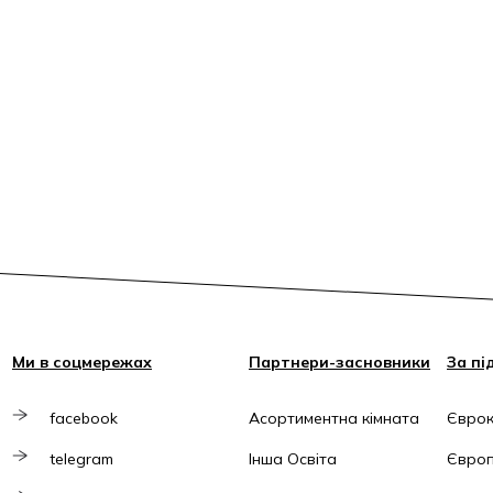
Ми в соцмережах
Партнери-засновники
За пі
facebook
Асортиментна кімната
Єврок
telegram
Інша Освіта
Європ