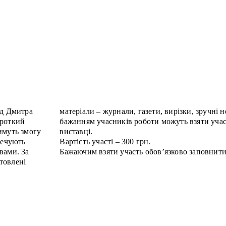
ід Дмитра
. Також за
ороткий
ективній
имуть змогу
виставці.
печують
Вартість участі – 300 грн.
вами. За
Бажаючим взяти участь обов’язково заповнит
товлені