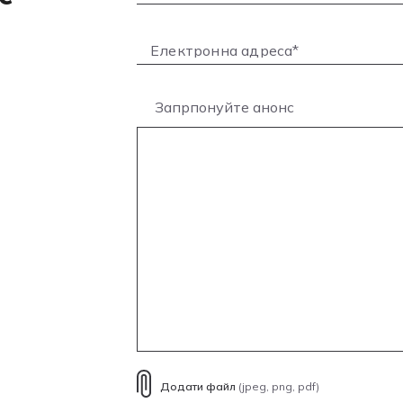
Запрпонуйте анонс
Додати файл
(jpeg, png, pdf)