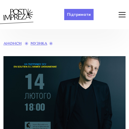
Підтримати
МАКСИМ
МУЗИКА
АНОНСИ
ЗЕККІНІ