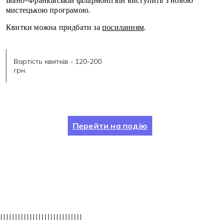
Івано-Франківській філармонії він виступить з новою
мистецькою програмою.
Квитки можна придбати за
посиланням
.
Вартість квитків - 120-200
грн.
Перейти на подію