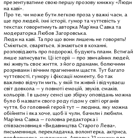
презентуватиме свою першу прозову книжку «Люди
на каві».
Про те, чи може бути легкою проза у важкі часи, а
ще про людей, їхні історії, гумор та чуттєвість у
текстах говоритимуть авторка Мар’яна Савка та
модераторка Любов Загоровська.
Люди на каві. Та про що вони лишень не говорять!
Сміються, сваряться, зізнаються в коханні,
розповідають про подорожі, будують плани. Встигай
лише записувати. Ці історії — про звичайних людей,
які живуть своє життя, з його драмами, болючими
розривами і вічним прагненням щастя. Тут багато
чуттєвості, гумору і фіксації моменту, бо так
важливо відчути мить, у якій ти живий і відчуваєш
світ довкола — у повноті емоцій, звуків, смаків,
кольорів. І в цьому сенсі цю збірку оповідань можна
було б назвати свого роду гідом у світі органів
чуття, бо головний герой тут — людина, яку можна
обійняти і яка хоче, щоб її чули, бачили і любили.
Мар’яна Савка — головна редакторка і
співзасновниця «Видавництва Старого Лева»,
письменниця, перекладачка, волонтерка, актриса,