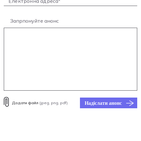
Запрпонуйте анонс
Надіслати анонс
Додати файл
(jpeg, png, pdf)