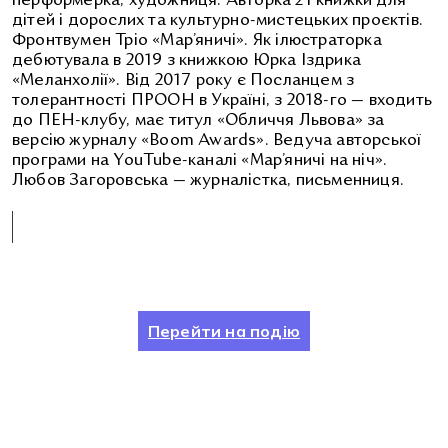
перформерка, художниця. Авторка 21 книжки для
дітей і дорослих та культурно-мистецьких проєктів.
Фронтвумен Тріо «Мар’яничі». Як ілюстраторка
дебютувала в 2019 з книжкою Юрка Іздрика
«Меланхолії». Від 2017 року є Посланцем з
толерантності ПРООН в Україні, з 2018-го — входить
до ПЕН-клубу, має титул «Обличчя Львова» за
версію журналу «Boom Awards». Ведуча авторської
програми на YouTube-каналі «Мар’яничі на ніч».
Любов Загоровська — журналістка, письменниця.
Перейти на подію