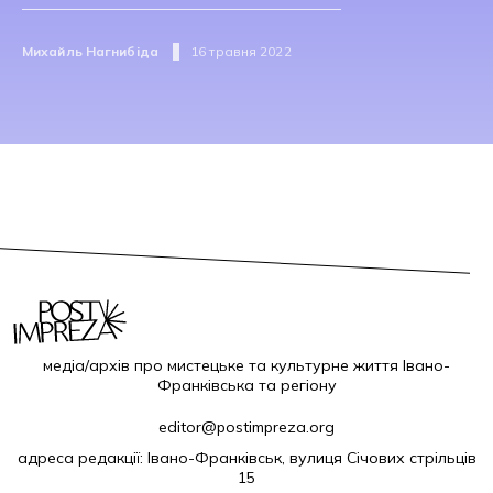
Михайль Нагнибіда
16 травня 2022
медіа/архів про мистецьке та культурне життя Івано-
Франківська та регіону
editor@postimpreza.org
адреса редакції: Івано-Франківськ, вулиця Січових стрільців
15