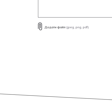
Додати файл
(jpeg, png, pdf)