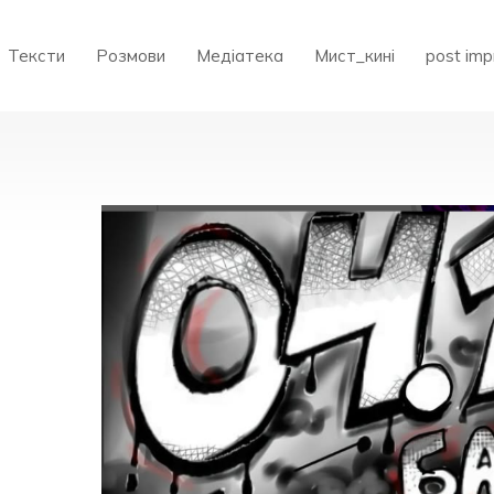
Тексти
Розмови
Медіатека
Мист_кині
post imp