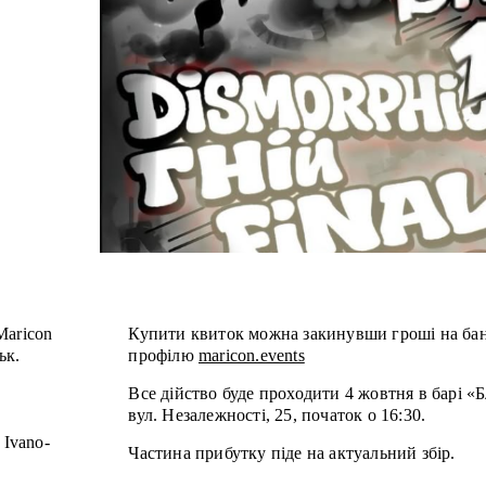
Maricon
Купити квиток можна закинувши гроші на бан
ьк.
профілю
maricon.events
Все дійство буде проходити 4 жовтня в барі «
вул. Незалежності, 25, початок о 16:30.
 Ivano-
Частина прибутку піде на актуальний збір.