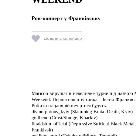
Рок-концерт у Франківську
Додати в календар
Maricon вирушає в невеличке турне під назвою 
Weekend. Перша наша зупинка – Івано-Франківс
Робити пацанячій вечір там будуть:
dismorphious_kyiv (Slamming Brutal Death, Kyiv)
gniibend (Crust/Sludge, Kharkiv)
finaldsbm_official (Depressive Suicidal Black Metal,
Frankivsk)
mellitus_grind (Grindcore/Mince, Ternopil).