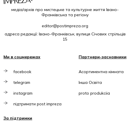
медіа/архів про мистецьке та культурне життя Івано-
Франківська та регіону
editor@postimpreza.org
адреса редакції: Івано-Франківськ, вулиця Січових стрільців
15
Ми в соцмережах
Партнери-засновники
facebook
Асортиментна кімната
telegram
Інша Освіта
instagram
proto produkciia
підтримати post impreza
За підтримки