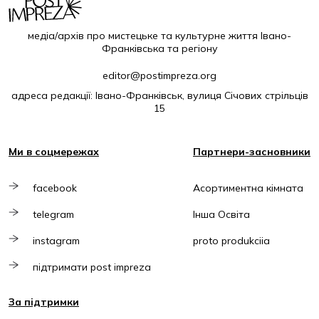
медіа/архів про мистецьке та культурне життя Івано-
Франківська та регіону
editor@postimpreza.org
адреса редакції: Івано-Франківськ, вулиця Січових стрільців
15
Ми в соцмережах
Партнери-засновники
facebook
Асортиментна кімната
telegram
Інша Освіта
instagram
proto produkciia
підтримати post impreza
За підтримки