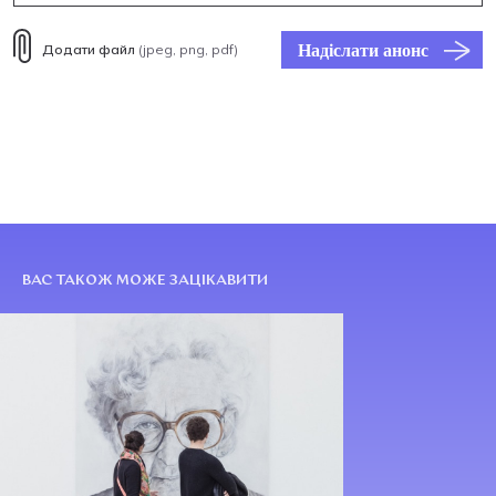
Надіслати анонс
Додати файл
(jpeg, png, pdf)
ВАС ТАКОЖ МОЖЕ ЗАЦІКАВИТИ