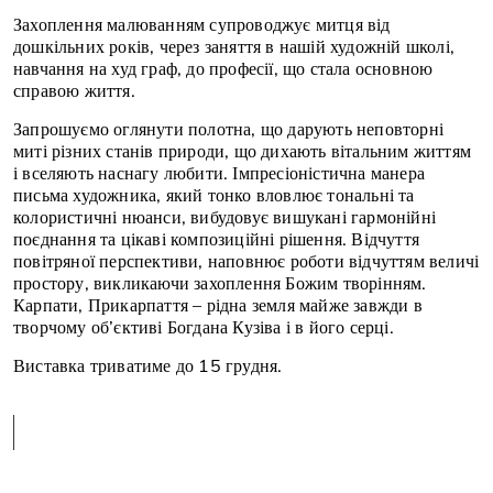
Захоплення малюванням супроводжує митця від
дошкільних років, через заняття в нашій художній школі,
навчання на худ граф, до професії, що стала основною
справою життя.
Запрошуємо оглянути полотна, що дарують неповторні
миті різних станів природи, що дихають вітальним життям
і вселяють наснагу любити. Імпресіоністична манера
письма художника, який тонко вловлює тональні та
колористичні нюанси, вибудовує вишукані гармонійні
поєднання та цікаві композиційні рішення. Відчуття
повітряної перспективи, наповнює роботи відчуттям величі
простору, викликаючи захоплення Божим творінням.
Карпати, Прикарпаття – рідна земля майже завжди в
творчому об’єктиві Богдана Кузіва і в його серці.
Виставка триватиме до 15 грудня.