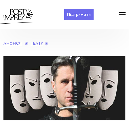
Підтримати
МОНОТЕАТР
ТЕАТР
АНОНСИ
МІФ.
«HAMLET»