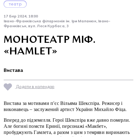
театр
17 Бер 2024, 18:00
Івано-Франківська філармонія ім. Іри Маланюк, Івано-
Франківськ, вул. Леся Курбаса, 3
МОНОТЕАТР МІФ.
«HAMLET»
Вистава
Додати в календар
Вистава за мотивами п’єс Вільяма Шекспіра. Режисер і
виконавець – заслужений артист України Михайло Фіца.
Вперед до підземелля. Герої Шекспіра вже давно померли.
Але богині помсти Еринії, персонажі «Макбет»,
пробуджують Гамлета, а разом з цим з темряви виринають