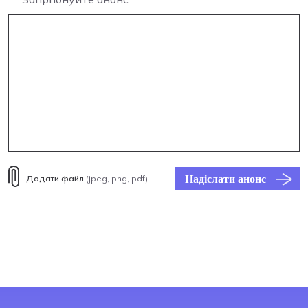
Надіслати анонс
Додати файл
(jpeg, png, pdf)