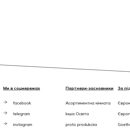
Ми в соцмережах
Партнери-засновники
За пі
facebook
Асортиментна кімната
Єврок
telegram
Інша Освіта
Європ
instagram
proto produkciia
Goethe