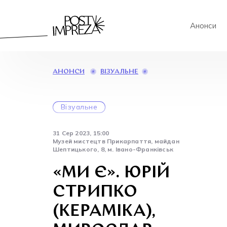
Анонси
«МИ
ВІЗУАЛЬНЕ
АНОНСИ
Є».
ЮРІЙ
СТРИПКО
Візуальне
(КЕРАМІКА),
МИРОСЛАВ
РАДИШ
31 Сер 2023, 15:00
(ДЕРЕВО)
Музей мистецтв Прикарпаття, майдан
Шептицького, 8, м. Івано-Франківськ
«МИ Є». ЮРІЙ
СТРИПКО
(КЕРАМІКА),