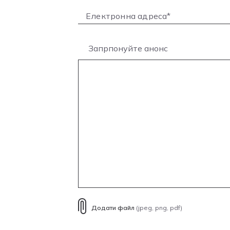
Запрпонуйте анонс
Додати файл
(jpeg, png, pdf)