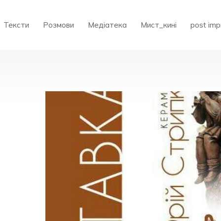
Тексти
Розмови
Медіатека
Мист_кині
post imp