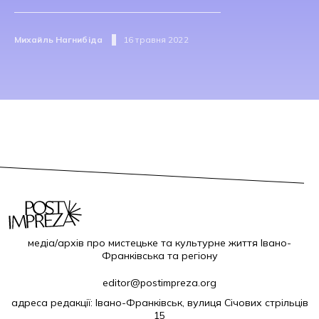
Михайль Нагнибіда
16 травня 2022
медіа/архів про мистецьке та культурне життя Івано-
Франківська та регіону
editor@postimpreza.org
адреса редакції: Івано-Франківськ, вулиця Січових стрільців
15