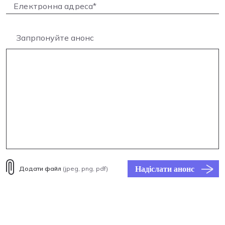
Запрпонуйте анонс
Надіслати анонс
Додати файл
(jpeg, png, pdf)