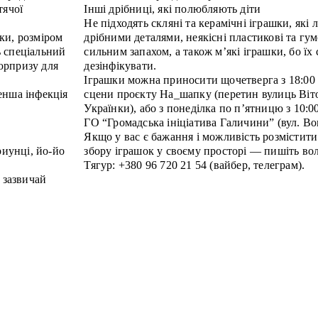
тячої
Інші дрібниці, які полюбляють діти
Не підходять скляні та керамічні іграшки, які л
ки, розміром
дрібними деталями, неякісні пластикові та гум
ь спеціальний
сильним запахом, а також м’які іграшки, бо їх
юрпризу для
дезінфікувати.
Іграшки можна приносити щочетверга з 18:00 
енша інфекція
сцени проєкту На_шапку (перетин вулиць Віт
Українки), або з понеділка по п’ятницю з 10:00
ГО “Громадська ініціатива Галичини” (вул. Во
Якщо у вас є бажання і можливість розмістит
риунці, йо-йо
збору іграшок у своєму просторі — пишіть вол
Тягур: +380 96 720 21 54 (вайбер, телеграм).
 зазвичай