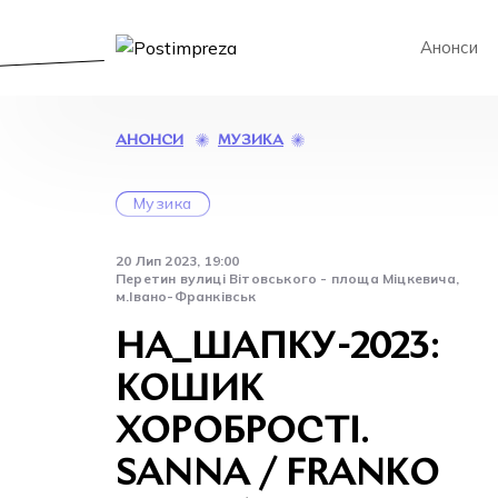
Анонси
НА_ШАПКУ-2023:
МУЗИКА
АНОНСИ
КОШИК
ХОРОБРОСТІ.
Музика
SANNA
/
FRANKO
20 Лип 2023, 19:00
BAND
Перетин вулиці Вітовського - площа Міцкевича,
/
м.Івано-Франківськ
MIME
IF
НА_ШАПКУ-2023:
КОШИК
ХОРОБРОСТІ.
SANNA / FRANKO