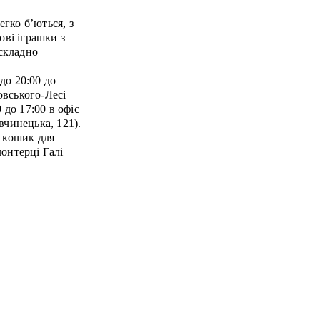
егко б’ються, з
ові іграшки з
 складно
до 20:00 до
овського-Лесі
 до 17:00 в офіс
вчинецька, 121).
и кошик для
онтерці Галі