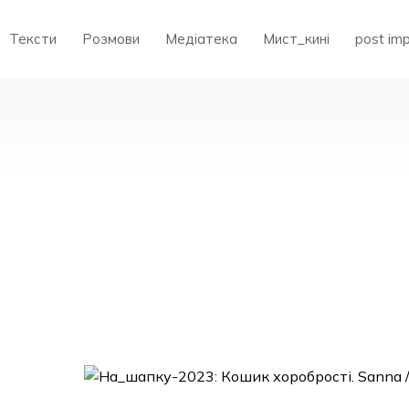
Тексти
Розмови
Медіатека
Мист_кині
post im