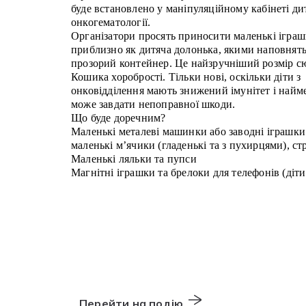
буде встановлено у маніпуляційному кабінеті ди
онкогематології.
Організатори просять приносити маленькі іграш
приблизно як дитяча долонька, якими наповнят
прозорий контейнер. Це найзручніший розмір с
Кошика хоробрості. Тільки нові, оскільки діти з
онковідділення мають знижений імунітет і найм
може завдати непоправної шкоди.
Що буде доречним?
Маленькі металеві машинки або заводні іграшки
маленькі м’ячики (гладенькі та з пухирцями), ст
Маленькі ляльки та пупси
Магнітні іграшки та брелоки для телефонів (діти
Перейти на подію