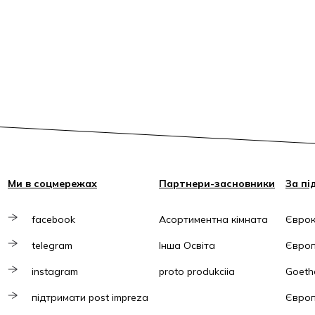
Ми в соцмережах
Партнери-засновники
За пі
facebook
Асортиментна кімната
Єврок
telegram
Інша Освіта
Європ
instagram
proto produkciia
Goethe
підтримати post impreza
Європ