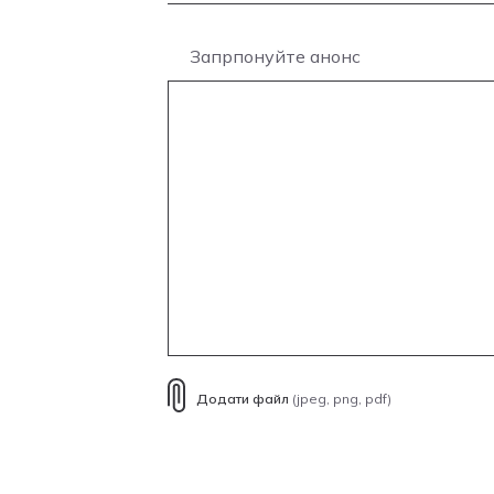
Запрпонуйте анонс
Додати файл
(jpeg, png, pdf)