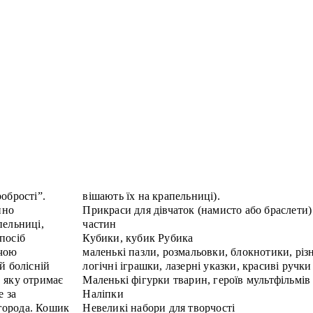
обрості”.
вішають їх на крапельниці).
нно
Прикраси для дівчаток (намисто або браслети)
пельниці,
частин
посіб
Кубики, кубик Рубика
ючою
маленькі пазли, розмальовки, блокнотики, різ
й болісній
логічні іграшки, лазерні указки, красиві ручки 
, яку отримає
Маленькі фігурки тварин, героїв мультфільмів
е за
Наліпки
агорода. Кошик
Невеликі набори для творчості