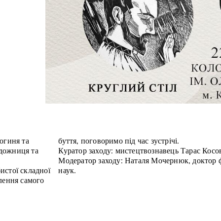
огиня та
буття, поговоримо під час зустрічі.
дожниця та
Куратор заходу: мистецтвознавець Тарас Косо
Модератор заходу: Наталя Мочернюк, доктор 
бистої складної
наук.
лення самого