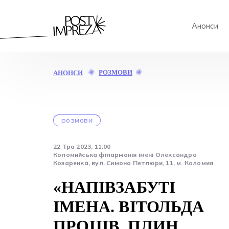
Анонси
«НАПІВЗАБУТІ
РОЗМОВИ
АНОНСИ
ІМЕНА.
ВІТОЛЬДА
ПРОЦІВ.
ПЛИН
розмови
ЧАСУ»
22 Тра 2023, 11:00
Коломийська філармонія імені Олександра
Козаренка, вул. Симона Петлюри, 11, м. Коломия
«НАПІВЗАБУТІ
ІМЕНА. ВІТОЛЬДА
ПРОЦІВ. ПЛИН