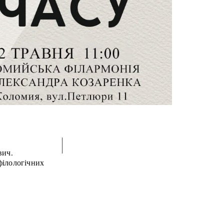
вич.
філологічних