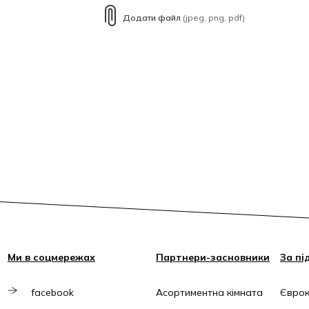
Додати файл
(jpeg, png, pdf)
Ми в соцмережах
Партнери-засновники
За пі
facebook
Асортиментна кімната
Єврок