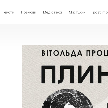
Тексти
Розмови
Медіатека
Мист_кині
post imp