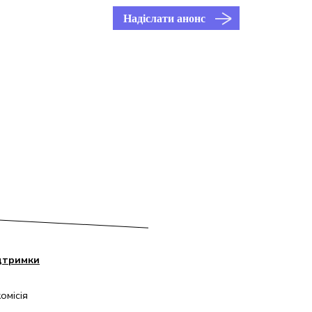
Надіслати анонс
дтримки
омісія