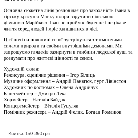
Основна сюжетна лінія розповідає про закоханість Івана в
гірську красуню Мавку попри заручини сільською
дівчиною Марійкою. Іван не приймає буденне і нецікаве
життя серед людей і мріє залишитися в лісі.
Цієї ночі на полонині герої зустрінуться з таємничими
силами природи та своїми внутрішніми демонами. Ми
запрошуємо глядачів зазирнути в глибини людської душі та
роздумати про життєві цінності та сенси.
Художній склад:
Режисура, сценічне рішення – Ігор Білиць
Музичне оформлення – Андрій Паньтюх, гурт Лівінстон
Художник по костюмах – Олена Андрійчук
Балетмейстер – Дмитро Лека
Хормейстр – Наталія Байдак
Концертмейстер – Віталія Гуцуляк
Помічник режисера – Андрій Фелик, Богдан Романюк
Квитки: 150-350 грн