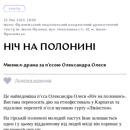
театр
22 Лис 2023, 18:00
Івано-Франківський національний академічний драматичний
театр ім. Івана Франка, вул. Незалежності, 42, м. Івано-
Франківськ
НІЧ НА ПОЛОНИНІ
Мюзикл-драма за п’єсою Олександра Олеся
Додати в календар
Це найвідоміша п’єса Олександра Олеся «Ніч на полонині».
Вистава переносить дію на етнофестиваль у Карпатах та
підсилює перепетії п’єси музикою гурту «Лівінстон».
На гірській полонині молодий пастух Іван залишається
один і у цьому віддаленому від людей місці він поринає у
містичний світ гір.